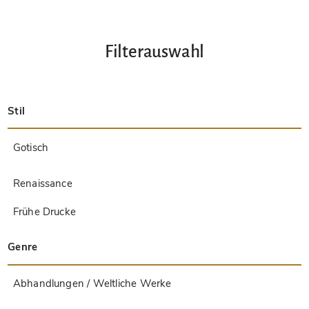
Filterauswahl
Stil
Spätantik
Insular
Karolingisch
Ottonisch
Byzantinisch
Romanisch
Gotisch
Präkolumbisch
Renaissance
Frühe Drucke
Barock
Hebräisch
Islamisch / Orientalisch
Andere Stile / Unbekannt
Genre
Abhandlungen / Weltliche Werke
Apokalypsen / Beatus-Handschriften