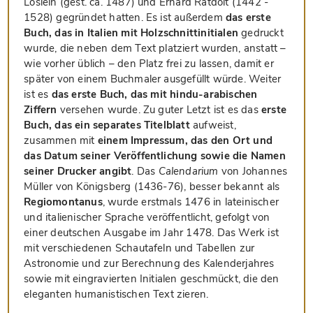
Löslein (gest. ca. 1487) und Erhard Ratdolt (1442 -
1528) gegründet hatten. Es ist außerdem
das erste
Buch, das in Italien mit Holzschnittinitialen
gedruckt
wurde, die neben dem Text platziert wurden, anstatt –
wie vorher üblich – den Platz frei zu lassen, damit er
später von einem Buchmaler ausgefüllt würde. Weiter
ist es
das erste Buch, das mit hindu-arabischen
Ziffern
versehen wurde. Zu guter Letzt ist es das
erste
Buch, das ein separates Titelblatt
aufweist,
zusammen mit
einem Impressum, das den Ort und
das Datum seiner Veröffentlichung sowie die Namen
seiner Drucker angibt
. Das
Calendarium
von Johannes
Müller von Königsberg (1436-76), besser bekannt als
Regiomontanus
, wurde erstmals 1476 in lateinischer
und italienischer Sprache veröffentlicht, gefolgt von
einer deutschen Ausgabe im Jahr 1478. Das Werk ist
mit verschiedenen Schautafeln und Tabellen zur
Astronomie und zur Berechnung des Kalenderjahres
sowie mit eingravierten Initialen geschmückt, die den
eleganten humanistischen Text zieren.