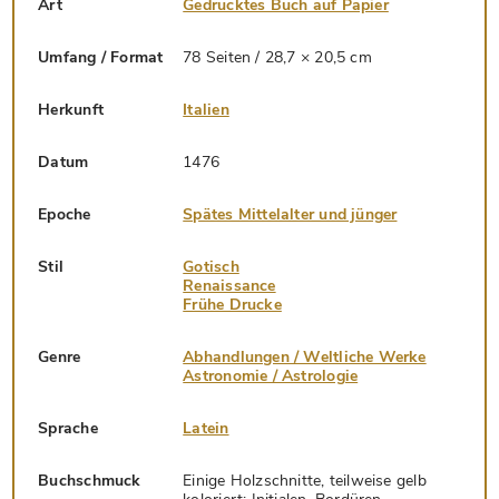
Art
Gedrucktes Buch auf Papier
Umfang / Format
78 Seiten / 28,7 × 20,5 cm
Herkunft
Italien
Datum
1476
Epoche
Spätes Mittelalter und jünger
Stil
Gotisch
Renaissance
Frühe Drucke
Genre
Abhandlungen / Weltliche Werke
Astronomie / Astrologie
Sprache
Latein
Buchschmuck
Einige Holzschnitte, teilweise gelb