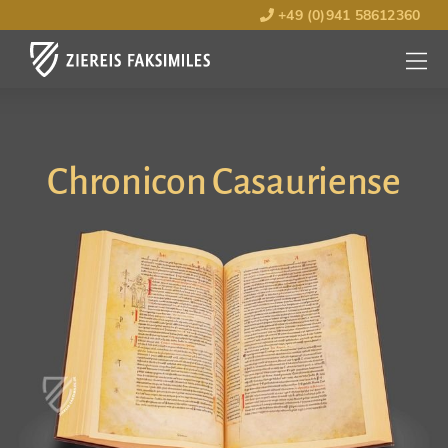
+49 (0)941 58612360
MENÜ
ÖFFNE
Chronicon Casauriense