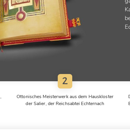
g
Ka
b
E
2
,
Ottonisches Meisterwerk aus dem Hauskloster
der Salier, der Reichsabtei Echternach