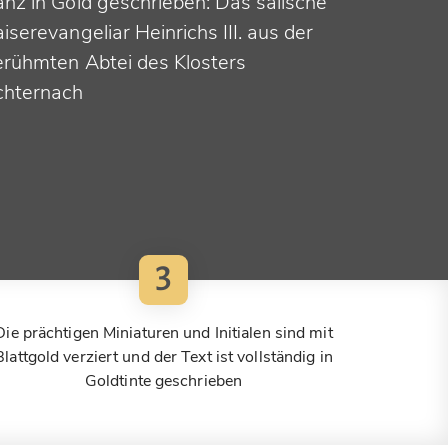
anz in Gold geschrieben: Das salische
iserevangeliar Heinrichs III. aus der
erühmten Abtei des Klosters
chternach
3
Die prächtigen Miniaturen und Initialen sind mit
Blattgold verziert und der Text ist vollständig in
Goldtinte geschrieben