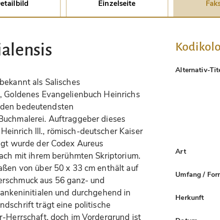
etailbild
Einzelseite
Faks
Kodikolo
alensis
Alternativ-Tit
bekannt als Salisches
r, Goldenes Evangelienbuch Heinrichs
 zu den bedeutendsten
Buchmalerei. Auftraggeber dieses
inrich III., römisch-deutscher Kaiser
tigt wurde der Codex Aureus
Art
nach mit ihrem berühmten Skriptorium.
aßen von über 50 x 33 cm enthält auf
Umfang / For
erschmuck aus 56 ganz- und
Rankeninitialen und durchgehend in
Herkunft
dschrift trägt eine politische
r-Herrschaft, doch im Vordergrund ist