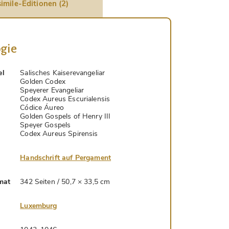
imile-Editionen (2)
gie
el
Salisches Kaiserevangeliar
Golden Codex
Speyerer Evangeliar
Codex Aureus Escurialensis
Códice Áureo
Golden Gospels of Henry III
Speyer Gospels
Codex Aureus Spirensis
Handschrift auf Pergament
mat
342 Seiten / 50,7 × 33,5 cm
Luxemburg