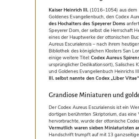
Kaiser Heinrich III.
(1016–1054) aus dem Sa
Goldenes Evangelienbuch, den Codex Aure
des Hochalters des Speyerer Doms
anfert
Speyerer Dom, der selbst die Herrschaft Hein
eines der Hauptwerke der ottonischen Bu
Aureus Escurialensis – nach ihrem heutig
Bibliothek des königlichen Klosters San Lor
einige weitere Titel:
Codex Aureus Spirens
ursprünglicher Dedikationsort), Salisches 
und Goldenes Evangelienbuch Heinrichs III.
III. selbst nannte den Codex „Liber Vitae
Grandiose Miniaturen und gold
Der Codex Aureus Escurialensis ist ein We
dortigen berühmten Skriptorium, das eine
hervorbrachte, wurde der ottonische Code
Vermutlich waren sieben Miniaturisten an
Handschrift trumpft auf mit 13 ganzseitige