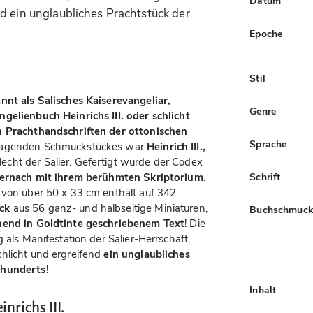
Datum
d ein unglaubliches Prachtstück der
Epoche
Stil
nnt als Salisches Kaiserevangeliar,
Genre
gelienbuch Heinrichs III. oder schlicht
 Prachthandschriften der ottonischen
Sprache
sragenden Schmuckstückes war
Heinrich III.,
cht der Salier. Gefertigt wurde der Codex
Schrift
ternach mit ihrem berühmten Skriptorium
.
 von über 50 x 33 cm enthält auf 342
ck
aus 56 ganz- und halbseitige Miniaturen,
Buchschmuc
end in Goldtinte geschriebenem Text
! Die
 als Manifestation der Salier-Herrschaft,
hlicht und ergreifend
ein unglaubliches
rhunderts
!
Inhalt
richs III.