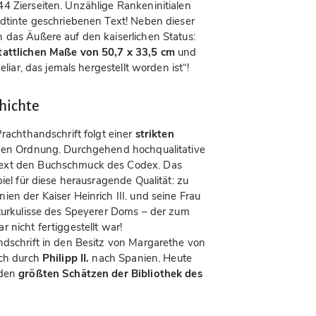
4 Zierseiten. Unzählige Rankeninitialen
ldtinte geschriebenen Text! Neben dieser
 das Äußere auf den kaiserlichen Status:
stattlichen Maße von 50,7 x 33,5 cm
und
eliar, das jemals hergestellt worden ist“!
hichte
Prachthandschrift folgt einer
strikten
ichen Ordnung. Durchgehend hochqualitative
Text den Buchschmuck des Codex. Das
piel für diese herausragende Qualität: zu
en der Kaiser Heinrich III. und seine Frau
kturkulisse des Speyerer Doms – der zum
 nicht fertiggestellt war!
dschrift in den Besitz von Margarethe von
ich durch
Philipp II.
nach Spanien. Heute
 den
größten Schätzen der Bibliothek des