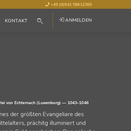
+49 (0)941 58612360
ANMELDEN
KONTAKT
tei von Echternach (Luxemburg)
— 1043–1046
ines der größten Evangeliare des
ttelalters, prächitg illuminiert und