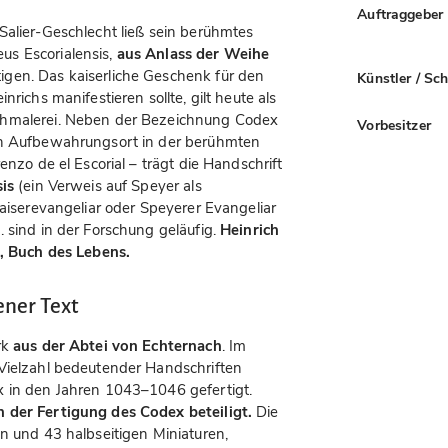
Auftraggeber
lier-Geschlecht ließ sein berühmtes
us Escorialensis,
aus Anlass der Weihe
igen. Das kaiserliche Geschenk für den
Künstler / Sc
richs manifestieren sollte, gilt heute als
chmalerei. Neben der Bezeichnung Codex
Vorbesitzer
en Aufbewahrungsort in der berühmten
enzo de el Escorial – trägt die Handschrift
is
(ein Verweis auf Speyer als
Kaiserevangeliar oder Speyerer Evangeliar
 sind in der Forschung geläufig.
Heinrich
“, Buch des Lebens.
ener Text
rk
aus der Abtei von Echternach
. Im
 Vielzahl bedeutender Handschriften
x in den Jahren 1043–1046 gefertigt.
 der Fertigung des Codex beteiligt.
Die
n und 43 halbseitigen Miniaturen,