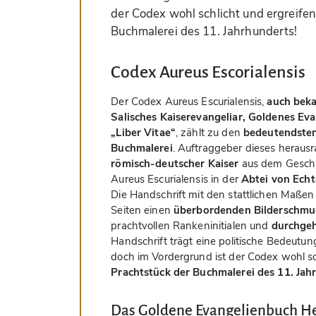
der Codex wohl schlicht und ergreifen
Buchmalerei des 11. Jahrhunderts!
Codex Aureus Escorialensis
Der Codex Aureus Escurialensis,
auch beka
Salisches Kaiserevangeliar, Goldenes Evan
„Liber Vitae“
, zählt zu den
bedeutendsten
Buchmalerei
. Auftraggeber dieses herau
römisch-deutscher Kaiser
aus dem Geschle
Aureus Escurialensis in der
Abtei von Ech
Die Handschrift mit den stattlichen Maßen
Seiten einen
überbordenden Bilderschmu
prachtvollen Rankeninitialen und
durchgeh
Handschrift trägt eine politische Bedeutung
doch im Vordergrund ist der Codex wohl sc
Prachtstück der Buchmalerei des 11. Jah
Das Goldene Evangelienbuch Hein