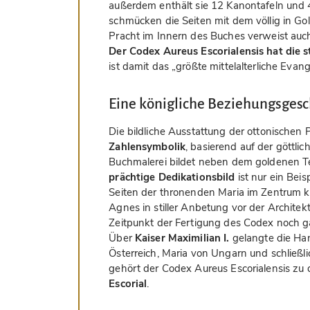
außerdem enthält sie 12 Kanontafeln und 4
schmücken die Seiten mit dem völlig in Go
Pracht im Innern des Buches verweist auch
Der Codex Aureus Escorialensis hat die 
ist damit das „größte mittelalterliche Evang
Eine königliche Beziehungsgesc
Die bildliche Ausstattung der ottonischen 
Zahlensymbolik
, basierend auf der göttl
Buchmalerei bildet neben dem goldenen 
prächtige Dedikationsbild
ist nur ein Beis
Seiten der thronenden Maria im Zentrum kni
Agnes in stiller Anbetung vor der Archite
Zeitpunkt der Fertigung des Codex noch gar
Über
Kaiser Maximilian I.
gelangte die Han
Österreich, Maria von Ungarn und schließl
gehört der Codex Aureus Escorialensis zu
Escorial
.