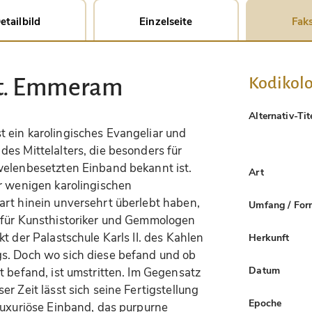
etailbild
Einzelseite
Faks
Kodikolo
St. Emmeram
Alternativ-Tit
st ein karolingisches Evangeliar und
es Mittelalters, die besonders für
welenbesetzten Einband bekannt ist.
Art
er wenigen karolingischen
art hinein unversehrt überlebt haben,
Umfang / For
 für Kunsthistoriker und Gemmologen
t der Palastschule Karls II. des Kahlen
Herkunft
s. Doch wo sich diese befand und ob
Datum
t befand, ist umstritten. Im Gegensatz
r Zeit lässt sich seine Fertigstellung
Epoche
luxuriöse Einband, das purpurne