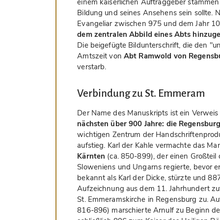
einem kaiserlichen Auftraggeber stammen k
Bildung und seines Ansehens sein sollte.
Evangeliar zwischen 975 und dem Jahr 1
dem zentralen Abbild eines Abts hinzug
Die beigefügte Bildunterschrift, die den "un
Amtszeit von
Abt Ramwold von Regensb
verstarb.
Verbindung zu St. Emmeram
Der Name des Manuskripts ist ein Verweis
nächsten über 900 Jahre: die Regensbur
wichtigen Zentrum der Handschriftenpro
aufstieg. Karl der Kahle vermachte das Ma
Kärnten
(ca. 850-899), der einen Großteil
Sloweniens und Ungarns regierte, bevor er 
bekannt als Karl der Dicke, stürzte und 8
Aufzeichnung aus dem 11. Jahrhundert zufo
St. Emmeramskirche in Regensburg zu. Au
816-896) marschierte Arnulf zu Beginn des