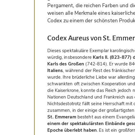
Pergament, die reichen Farben und die
weisen alle Merkmale eines kaiserlic
Codex zu einem der schönsten Produkte
Codex Aureus von St. Emme
Dieses spektakuläre Exemplar karolingisch
würdig, insbesondere
Karls II. (823-877)
Karls des Großen
(742-814). Er wurde 8
Italiens
, während der Rest des fränkischen
wurde. Ihre brüderliche Liebe war allerdin
schwankten oft zwischen Kooperation und K
die Kaiserkrone, konnte das Reich jedoch n
Nationen Deutschland und Frankreich au
Nichtsdestotrotz fällt seine Herrschaft mit
zusammen, in der einige der großartigste
St. Emmeram
besteht aus einem Evangeliar
einem der spektakulärsten Einbände gesc
Epoche überlebt haben
. Es ist ein groß