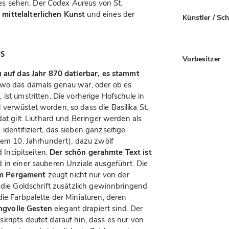
e es sehen. Der
Codex Aureus von St.
mittelalterlichen Kunst
und eines der
Künstler / Sc
rs
Vorbesitzer
 auf das Jahr 870 datierbar, es stammt
 wo das damals genau war, oder ob es
ist umstritten. Die vorherige Hofschule in
verwüstet worden, so dass die Basilika St.
at gilt. Liuthard und Beringer werden als
dentifiziert, das sieben ganzseitige
 dem 10. Jahrhundert), dazu zwölf
d Incipitseiten.
Der schön gerahmte Text ist
in einer sauberen Unziale ausgeführt. Die
em Pergament
zeugt nicht nur von der
 die Goldschrift zusätzlich gewinnbringend
ie Farbpalette der Miniaturen, deren
ngvolle Gesten
elegant drapiert sind. Der
kripts deutet darauf hin, dass es nur von