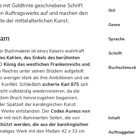
 mit Goldtinte geschriebene Schrift
Stil
hen Auftragswerks auf und machen den
 der mittelalterlichen Kunst.
Genre
ram
Sprache
er Buchmalerei ist eines Kaisers wahrhaft
Schrift
 des Kahlen, des Enkels des berühmten
40
König des westlichen Frankenreichs und
Buchschmuc
 Reiches unter seinen Brüdern aufgeteilt
gs weniger stark als ihre Ambitionen und sie
onflikt. Schließlich
sicherte Karl 875
sich
icht vollständig wiedervereinen, da die
s dem Bruch hervorzugehen begannen.
 der Spätzeit der karolingischen Kunst
n Werke entstanden. Der
Codex Aureus von
 mit reich illuminierten Seiten, die von
Inhalt
hützt werden, die aus der karolingischen
formatiges Werk mit den Maßen 42 x 33 cm
Auftraggeber