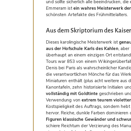
und sollte sicherlich alle beeindrucken, di
Emmeram
ist
ein wahres Meisterwerk der 
schönsten Artefakte des Frühmittelalters.
Aus dem Skriptorium des Kaise
Dieses karolingische Meisterwerk ist
genau
aus der Hofschule Karls des Kahlen
, aber
überhaupt an einem einzigen Ort entstand, 
Tours war 853 von einem Wikingerüberfall 
Denis bei Paris als wahrscheinlicher Kandid
die verantwortlichen Mönche für das Werk i
Miniaturen enthält (plus acht weitere aus
Kanontafeln, zehn historisierte Initialen un
vollständig mit Goldtinte
geschrieben und 
Verwendung von
extrem teurem violett
Kostspieligkeit des Auftrags, sondern hebt
hervor. Reiche, dunkle Farben dominieren d
Figuren klassische Gewänder und schwu
schiere Reichtum der Verzierung des Manus