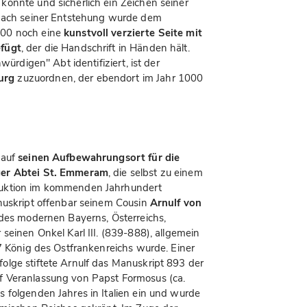
onnte und sicherlich ein Zeichen seiner
 Nach seiner Entstehung wurde dem
000 noch eine
kunstvoll verzierte Seite mit
efügt
, der die Handschrift in Händen hält.
würdigen" Abt identifiziert, ist der
urg
zuzuordnen, der ebendort im Jahr 1000
 auf
seinen Aufbewahrungsort für die
ger Abtei St. Emmeram
, die selbst zu einem
duktion im kommenden Jahrhundert
nuskript offenbar seinem Cousin
Arnulf von
 des modernen Bayerns, Österreichs,
seinen Onkel Karl III. (839-888), allgemein
87 König des Ostfrankenreichs wurde. Einer
lge stiftete Arnulf das Manuskript 893 der
f Veranlassung von Papst Formosus (ca.
 folgenden Jahres in Italien ein und wurde