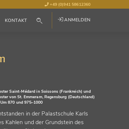
+49 (0)941 58612360
ANMELDEN
KONTAKT
am
oster Saint-Médard in Soissons (Frankreich) und
oster von St. Emmeram, Regensburg (Deutschland)
Um 870 und 975–1000
ntstanden in der Palastschule Karls
es Kahlen und der Grundstein des