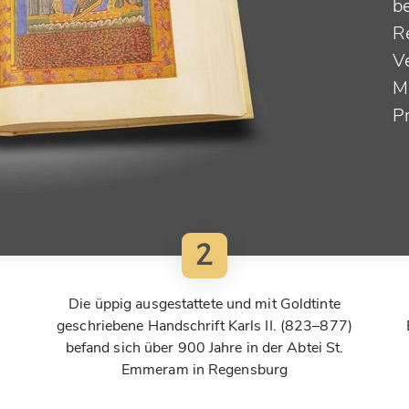
b
R
V
M
P
2
s
Die üppig ausgestattete und mit Goldtinte
geschriebene Handschrift Karls II. (823–877)
befand sich über 900 Jahre in der Abtei St.
Emmeram in Regensburg