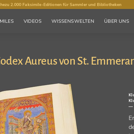
hezu 2.000 Faksimile-Editionen für Sammler und Bibliotheken
MILES
VIDEOS
WISSENSWELTEN
ÜBER UNS
odex Aureus von St. Emmer
Kl
Kl
— 
E
d