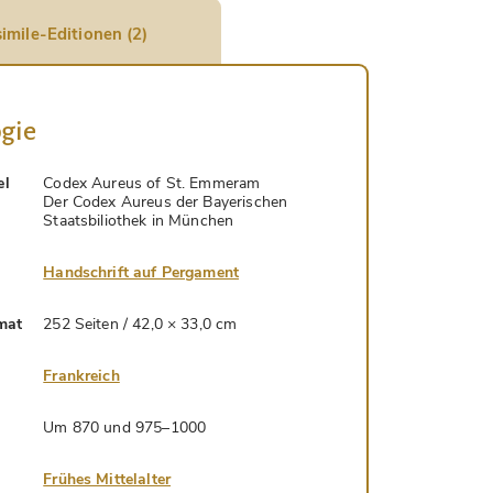
imile-Editionen (2)
gie
el
Codex Aureus of St. Emmeram
Der Codex Aureus der Bayerischen
Staatsbiliothek in München
Handschrift auf Pergament
mat
252 Seiten / 42,0 × 33,0 cm
Frankreich
Um 870 und 975–1000
Frühes Mittelalter