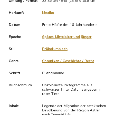
Umfang / Format
22 Seiten / 549 (25,5) × 19,8 cm
Herkunft
Mexiko
Datum
Erste Hälfte des 16. Jahrhunderts
Epoche
Spätes Mittelalter und jünger
Stil
Präkolumbisch
Genre
Chroniken / Geschichte / Recht
Schrift
Piktogramme
Buchschmuck
Unkolorierte Piktogramme aus
schwarzer Tinte, Datumsangaben in
roter Tinte
Inhalt
Legende der Migration der aztekischen
Bevölkerung von der Region Aztlán
nach Tenochtitlán