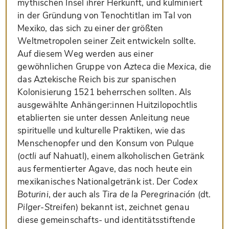
mythischen Insel ihrer Herkunft, und kulminiert
in der Gründung von Tenochtitlan im Tal von
Mexiko, das sich zu einer der größten
Weltmetropolen seiner Zeit entwickeln sollte.
Auf diesem Weg werden aus einer
gewöhnlichen Gruppe von
Azteca
die
Mexica
, die
das Aztekische Reich bis zur spanischen
Kolonisierung 1521 beherrschen sollten. Als
ausgewählte Anhänger:innen Huitzilopochtlis
etablierten sie unter dessen Anleitung neue
spirituelle und kulturelle Praktiken, wie das
Menschenopfer und den Konsum von Pulque
(
octli
auf Nahuatl), einem alkoholischen Getränk
aus fermentierter Agave, das noch heute ein
mexikanisches Nationalgetränk ist. Der
Codex
Boturini
, der auch als
Tira de la Peregrinación
(dt.
Pilger-Streifen
) bekannt ist, zeichnet genau
diese gemeinschafts- und identitätsstiftende