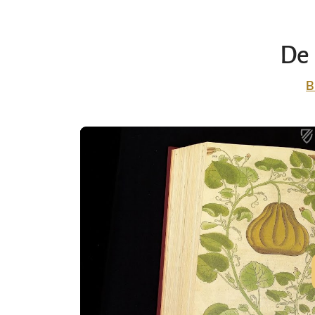
De 
B