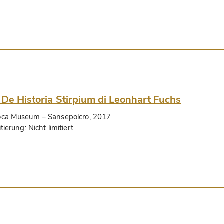
 De Historia Stirpium di Leonhart Fuchs
oca Museum
– Sansepolcro, 2017
itierung:
Nicht limitiert