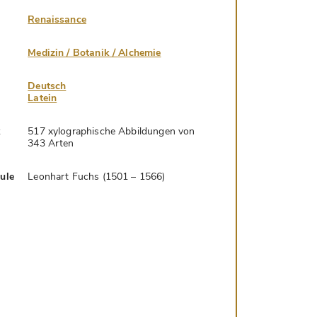
Renaissance
Medizin / Botanik / Alchemie
Deutsch
Latein
k
517 xylographische Abbildungen von
343 Arten
hule
Leonhart Fuchs (1501 – 1566)