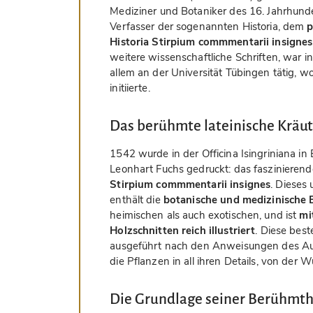
Mediziner und Botaniker des 16. Jahrhunde
Verfasser der sogenannten Historia, dem
p
Historia Stirpium commmentarii insignes
weitere wissenschaftliche Schriften, war 
allem an der Universität Tübingen tätig, w
initiierte.
Das berühmte lateinische Kräu
1542 wurde in der Officina Isingriniana i
Leonhart Fuchs gedruckt: das faszinierend
Stirpium commmentarii insignes
. Dieses
enthält die
botanische und medizinische 
heimischen als auch exotischen, und ist
mi
Holzschnitten reich illustriert
. Diese bes
ausgeführt nach den Anweisungen des Aut
die Pflanzen in all ihren Details, von der Wu
Die Grundlage seiner Berühmth