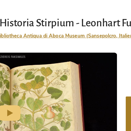
Historia Stirpium - Leonhart F
ibliotheca Antiqua di Aboca Museum (Sansepolcro, Italie