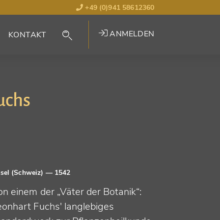
+49 (0)941 58612360
ANMELDEN
KONTAKT
uchs
sel (Schweiz)
— 1542
on einem der „Väter der Botanik“:
eonhart Fuchs' langlebiges