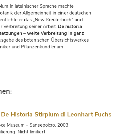
rpium in lateinischer Sprache machte
tanik der Allgemeinheit in einer deutschen
fentlichte er das „New Kreüterbuch“ und
r Verbreitung seiner Arbeit.
De historia
rsetzungen – weite Verbreitung in ganz
lausgabe des botanischen Übersichtswerkes
aniker und Pflanzenkundler am
nen:
 De Historia Stirpium di Leonhart Fuchs
oca Museum
– Sansepolcro, 2003
itierung:
Nicht limitiert