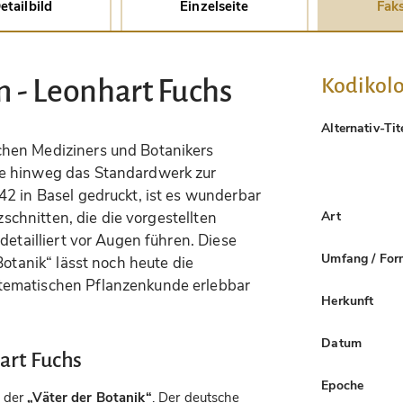
etailbild
Einzelseite
Faks
Kodikolo
m - Leonhart Fuchs
Alternativ-Tit
hen Mediziners und Botanikers
e hinweg das Standardwerk zur
2 in Basel gedruckt, ist es wunderbar
Art
lzschnitten, die die vorgestellten
detailliert vor Augen führen. Diese
Umfang / For
Botanik“ lässt noch heute die
tematischen Pflanzenkunde erlebbar
Herkunft
Datum
art Fuchs
Epoche
r der
„Väter der Botanik“
. Der deutsche