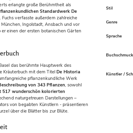
rts erlangte große Berühmtheit als
Stil
flanzenkundlichen Standardwerk De
. Fuchs verfasste außerdem zahlreiche
Genre
in München, Ingolstadt, Ansbach und vor
o er einen der ersten botanischen Gärten
Sprache
terbuch
Buchschmuc
n Basel das berühmte Hauptwerk des
e Kräuterbuch mit dem Titel
De Historia
Künstler / Sc
 umfangreiche pflanzenkundliche Werk
Beschreibung von 343 Pflanzen
, sowohl
t 517 wunderschön kolorierten
techend naturgetreuen Darstellungen –
ors von begabten Künstlern - präsentieren
rzel über die Blätter bis zur Blüte.
eit