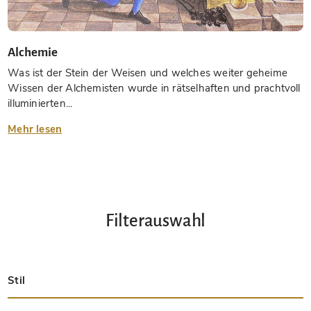
Alchemie
Was ist der Stein der Weisen und welches weiter geheime
Wissen der Alchemisten wurde in rätselhaften und prachtvoll
illuminierten...
Mehr lesen
Filterauswahl
Stil
Spätantik
Insular
Karolingisch
Ottonisch
Byzantinisch
Romanisch
Gotisch
Präkolumbisch
Renaissance
Frühe Drucke