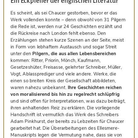
Ein Eckpfeiler der englischen Literatur
Es scheint, als sei Chaucer gestorben, bevor er das
Werk vollenden konnte – denn obwohl von 31 Pilgern
die Rede ist, werden nur 24 Geschichten erzählt und
die Rückreise nach London fehlt ebenso. Den
Erzählungen stehen kurze Szenen an der Seite, meist
in Form von lebhaftem Austausch und sogar Streit
unter den
Pilgern, die aus allen Lebensbereichen
kommen: Ritter, Priorin, Mönch, Kaufmann,
Gesetzeshüter, Freisasse, gelehrter Schreiber, Müller,
Vogt, Ablassprediger und viele andere. Werke, die
einen so breiten Kreis der Gesellschaft abbildeten,
waren nahezu unbekannt.
Ihre Geschichten reichen
von moralisierend bis hin zu regelrecht schlüpfrig
und sind offen für Interpretationen, was dazu beiträgt,
ihren anhaltenden Reiz zu erklären. Die vorliegende
Handschrift ist vermutlich das Werk des Schreibers
Adam Pinkhurst, der bereits zu Lebzeiten für Chaucer
gearbeitet hat. Die Überarbeitungen des Ellesmere-
Manuskripts legen die Vermutung nahe, dass sie von