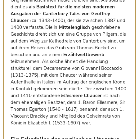
Originalhandschriften heute verloren sind. Als solches
dient es
als Basistext für die meisten modernen
Ausgaben der
Canterbury Tales
von Geoffrey
Chaucer
(ca. 1343-1400), der sie zwischen 1387 und
1400 verfasste. Die in
Mittelenglisch
geschriebene
Geschichte dreht sich um eine Gruppe von Pilgern, die
auf dem Weg zur Kathedrale von Canterbury sind, um
auf ihren Reisen das Grab von Thomas Becket zu
besuchen und an einem
Erzählwettbewerb
teilzunehmen. Als solche ähnelt die Handlung
strukturell dem
Decamerone
von Giovanni Boccaccio
(1313-1375), mit dem Chaucer während seiner
Aufenthalte in Italien im Auftrag der englischen Krone
in Kontakt gekommen sein dürfte. Der zwischen 1400
und 1410 entstandene
Ellesmere Chaucer
ist nach
dem ehemaligen Besitzer, dem 1. Baron Ellesmere, Sir
Thomas Egerton (1540 - 1617) benannt, der auch 1.
Viscount Brackley und Mitglied des Geheimrats von
Königin Elizabeth I. (1533-1607) war.