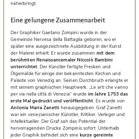
näherbringt.
Eine gelungene Zusammenarbeit
Der Graphiker Gaetano Zompini wurde in der
Gemeinde Nervesa della Battaglia geboren, wo er
später eine ausgezeichnete Ausbildung in der Kunst
der Malerei erhielt. Er wurde zusammen
mit dem
berühmten Renaissancemaler Niccolò Bambini
unterrichtet
. Der Künstler fertigte Fresken und
Ölgemälde für einige der bekanntesten Kirchen und
Paläste von Venedig an. Seinen Durchbruch erlangte er
mit seinem graphischen Hauptwerk. „Le arti che vanno
per via nella città di Venezia“ wurde
im Jahre 1753 das
erste Mal gedruckt und veröffentlicht
. Es wurde von
Antonia Maria Zanetti
herausgegeben. Graf Zanetti
war ein venezianischer Künstler, Kritiker, Verleger und
Intellektueller. Der Graf sah das Potential der
hervorragenden Drucke Zompinis sofort. Unterhalb
jeder Graphik befindet sich eine
kurze gereimte