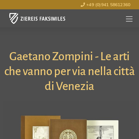
+49 (0)941 58612360
MENÜ
ÖFFNE
Gaetano Zompini - Le arti
che vanno per via nella città
di Venezia