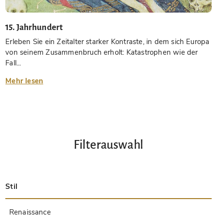
15. Jahrhundert
Erleben Sie ein Zeitalter starker Kontraste, in dem sich Europa
von seinem Zusammenbruch erholt: Katastrophen wie der
Fall...
Mehr lesen
Filterauswahl
Stil
Spätantik
Insular
Karolingisch
Ottonisch
Byzantinisch
Romanisch
Gotisch
Präkolumbisch
Renaissance