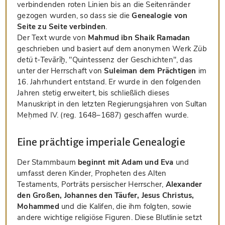
verbindenden roten Linien bis an die Seitenränder
gezogen wurden, so dass sie die
Genealogie von
Seite zu Seite verbinden
.
Der Text wurde von
Mahmud ibn Shaik Ramadan
geschrieben und basiert auf dem anonymen Werk
Züb
detü t-Tevārīḫ
, "Quintessenz der Geschichten", das
unter der Herrschaft von
Suleiman dem Prächtigen
im
16. Jahrhundert entstand. Er wurde in den folgenden
Jahren stetig erweitert, bis schließlich dieses
Manuskript in den letzten Regierungsjahren von Sultan
Meḥmed IV. (reg. 1648–1687) geschaffen wurde.
Eine prächtige imperiale Genealogie
Der Stammbaum
beginnt mit Adam und Eva
und
umfasst deren Kinder, Propheten des Alten
Testaments, Porträts persischer Herrscher,
Alexander
den Großen, Johannes den Täufer, Jesus Christus,
Mohammed
und die Kalifen, die ihm folgten, sowie
andere wichtige religiöse Figuren. Diese Blutlinie setzt