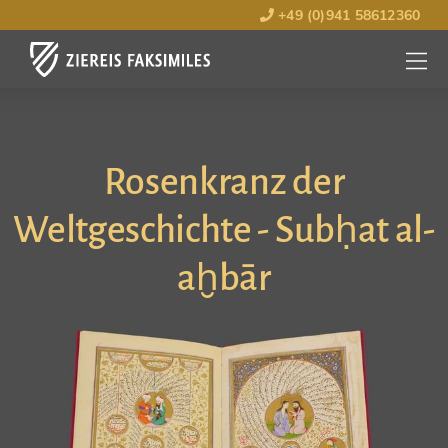
+49 (0)941 58612360
MENÜ
ÖFFNE
Rosenkranz der
Weltgeschichte - Subḥat al-
aḫbār