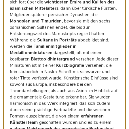
sich fort über die
wichtigsten Emire und Kalifen des
islamischen Mittelalters
, dann über türkische Fürsten,
Mitglieder späterer persischer Dynastien, die
Mongolen und Timuriden
, bevor sie mit den sechs
osmanischen Sultanen endet, die bis zur
Entstehungszeit des Manuskripts regiert hatten.
Während die
Sultane in Porträts
abgebildet sind,
werden die
Familienmitglieder in
Medaillonminiaturen
dargestellt, oft mit einem
kostbaren
Blattgoldhintergrund
versehen. Jede dieser
Miniaturen ist mit einer
Kurzbiografie
versehen, die
fein säuberlich in Naskh-Schrift mit schwarzer und
roter Tinte verfasst wurde. Künstlerische Einflüsse sind
sowohl aus Europa, insbesondere bei den
Throndarstellungen, als auch aus Asien im Hinblick auf
die ornamentale Gestaltung erkennbar. Sie wurden
harmonisch in das Werk integriert, das sich zudem
durch seine prächtige Farbpalette und die weichen
Formen auszeichnet, die von einem
erfahrenen
Künstlerteam
geschaffen wurden und es zu einem
wahren Meisterwerk der osmanischen Buchmalerei