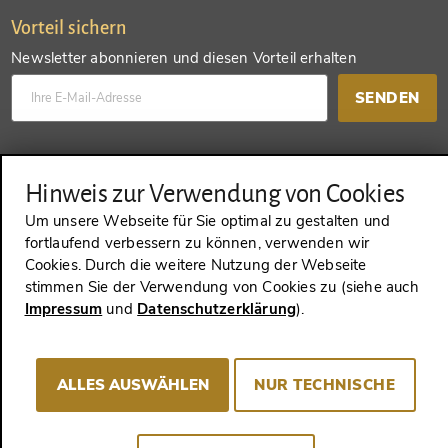
Vorteil sichern
Newsletter abonnieren und diesen Vorteil erhalten
SENDEN
Konto anlegen und einen anderen Vorteil erhalten
Hinweis zur Verwendung von Cookies
SENDEN
Um unsere Webseite für Sie optimal zu gestalten und
fortlaufend verbessern zu können, verwenden wir
Cookies. Durch die weitere Nutzung der Webseite
stimmen Sie der Verwendung von Cookies zu (siehe auch
VERTRAG WIDERRUFEN
Impressum
und
Datenschutzerklärung
).
ALLES AUSWÄHLEN
NUR TECHNISCHE
Impressum
AGB
Datenschutz
Cookie-Consent