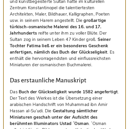
und kunstbegeisterte Sultan hatte im kulturellen
Zentrum Konstantinopel die talentiertesten
Architekten, Maler, Bildhauer, Kalligraphen, Poeten
usw. in seinem Harem angestellt. Die
großartige
türkisch-osmanische Malerei des 16. und 17.
Jahrhunderts
reifte unter ihm zu voller Blüte. Der
Sultan zog in seinem Leben 47 Kinder groß.
Seiner
Tochter Fatima ließ er ein besonderes Geschenk
anfertigen, nämlich das Buch der Glückseligkeit
. Es
enthält die hervorragendsten und einflussreichsten
Miniaturen der osmanischen Buchmalerei.
Das erstaunliche Manuskript
Das
Buch der Glückseligkeit wurde 1582 angefertigt
.
Der Text des Werkes ist die Übersetzung einer
arabischen Handschrift von Muhammad ibn Amir
Hassan al-Su’udi. Die
Gestaltung sämtlicher
Miniaturen geschah unter der Aufsicht des
berühmten Illuminators Ustad ´Osman
. ´Osman