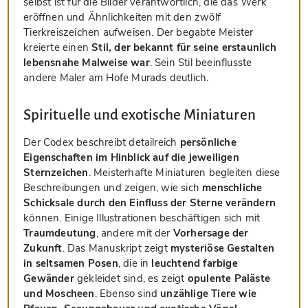
selbst ist für die Bilder verantwortlich, die das Werk
eröffnen und Ähnlichkeiten mit den zwölf
Tierkreiszeichen aufweisen. Der begabte Meister
kreierte einen
Stil, der bekannt für seine erstaunlich
lebensnahe Malweise war
. Sein Stil beeinflusste
andere Maler am Hofe Murads deutlich.
Spirituelle und exotische Miniaturen
Der Codex beschreibt detailreich
persönliche
Eigenschaften im Hinblick auf die jeweiligen
Sternzeichen
. Meisterhafte Miniaturen begleiten diese
Beschreibungen und zeigen, wie sich
menschliche
Schicksale durch den Einfluss der Sterne verändern
können. Einige Illustrationen beschäftigen sich mit
Traumdeutung
, andere mit der
Vorhersage der
Zukunft
. Das Manuskript zeigt
mysteriöse Gestalten
in seltsamen Posen
, die in
leuchtend farbige
Gewänder
gekleidet sind, es zeigt
opulente Paläste
und Moscheen
. Ebenso sind
unzählige Tiere wie