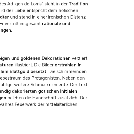
es Adligen de Lorris´ steht in der
Tradition
Bild der Liebe entspricht dem höfischen
dter
und stand in einer ironischen Distanz
Er vertritt insgesamt
rationale und
lungen
.
bigen und goldenen Dekorationen
verziert.
aturen
illustriert. Die Bilder
erstrahlen in
lem Blattgold besetzt
. Die schimmernden
Liebestraum des Protagonisten. Neben den
nzählige weitere Schmuckelemente. Der Text
ndig dekorierten gotischen Initialen
gen
beleben die Handschrift zusätzlich. Der
ahres Feuerwerk der mittelalterlichen