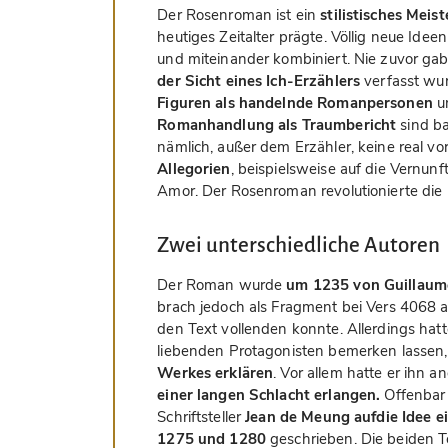
Der Rosenroman ist ein
stilistisches Meis
heutiges Zeitalter prägte. Völlig neue Ide
und miteinander kombiniert. Nie zuvor ga
der Sicht eines Ich-Erzählers
verfasst wu
Figuren als handelnde Romanpersonen
un
Romanhandlung als Traumbericht
sind b
nämlich, außer dem Erzähler, keine real vo
Allegorien
, beispielsweise auf die Vernunf
Amor. Der Rosenroman revolutionierte die Li
Zwei unterschiedliche Autoren
Der Roman wurde
um 1235 von Guillaum
brach jedoch als Fragment bei Vers 4068 a
den Text vollenden konnte. Allerdings hat
liebenden Protagonisten bemerken lassen,
Werkes erklären
. Vor allem hatte er ihn a
einer langen Schlacht erlangen.
Offenbar
Schriftsteller
Jean de Meung auf
die Idee 
1275 und 1280
geschrieben. Die beiden Te