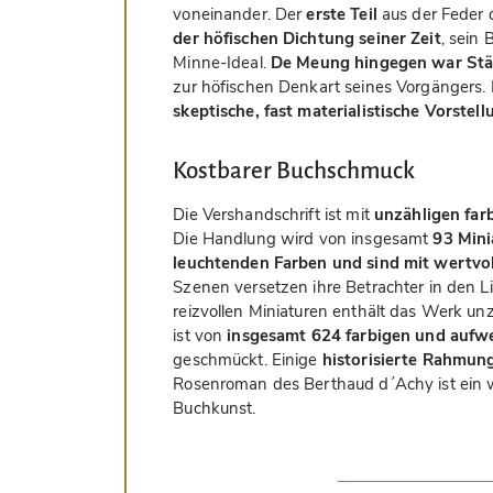
voneinander. Der
erste Teil
aus der Feder d
der höfischen Dichtung seiner Zeit
, sein 
Minne-Ideal.
De Meung hingegen war Stä
zur höfischen Denkart seines Vorgängers. 
skeptische, fast materialistische Vorstel
Kostbarer Buchschmuck
Die Vershandschrift ist mit
unzähligen far
Die Handlung wird von insgesamt
93 Mini
leuchtenden Farben und sind mit wertvol
Szenen versetzen ihre Betrachter in den 
reizvollen Miniaturen enthält das Werk u
ist von
insgesamt 624 farbigen und aufwe
geschmückt. Einige
historisierte Rahmun
Rosenroman des Berthaud d´Achy ist ein w
Buchkunst.