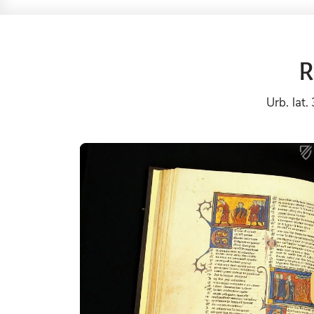
R
Urb. lat.