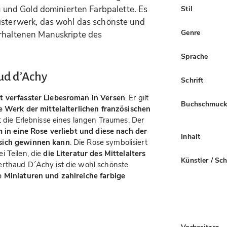
au und Gold dominierten Farbpalette. Es
Stil
eisterwerk, das wohl das schönste und
Genre
erhaltenen Manuskripte des
Sprache
ud d’Achy
Schrift
t verfasster Liebesroman in Versen
. Er gilt
Buchschmuc
te Werk der mittelalterlichen französischen
t die Erlebnisse eines langen Traumes. Der
m in eine Rose verliebt und diese nach der
Inhalt
 sich gewinnen kann
. Die Rose symbolisiert
i Teilen, die
die Literatur des Mittelalters
Künstler / Sc
erthaud D´Achy ist die wohl schönste
 Miniaturen und zahlreiche farbige