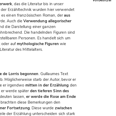
Vorbesitzer
terwerk
, das die Literatur bis in unser
en der Erzähltechnik wurden hier verwendet
b es einen französischen Roman, der
aus
rde. Auch die
Verwendung allegorischer
d die Darstellung einer ganzen
ahnbrechend. Die handelnden Figuren sind
rstellbaren Personen. Es handelt sich um
t oder auf
mythologische Figuren
wie
teratur des Mittelalters.
e de Lorris begonnen
. Guillaumes Text
b. Möglicherweise starb der Autor, bevor er
te er irgendwo
mitten in der Erzählung
den
 er werde später
den tieferen Sinn des
ndeuten lassen,
er werde die Rose am Ende
 brachten diese Bemerkungen den
einer Fortsetzung
. Diese wurde
zwischen
ile der Erzählung unterscheiden sich stark