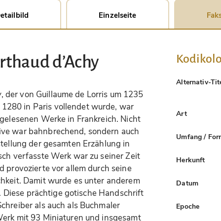
etailbild
Einzelseite
Faks
Kodikolo
rthaud d’Achy
Alternativ-Tit
y
, der von Guillaume de Lorris um 1235
280 in Paris vollendet wurde, war
Art
tgelesenen Werke in Frankreich. Nicht
ive war bahnbrechend, sondern auch
Umfang / For
stellung der gesamten Erzählung in
sch verfasste Werk war zu seiner Zeit
Herkunft
d provozierte vor allem durch seine
chkeit. Damit wurde es unter anderem
Datum
rt. Diese prächtige gotische Handschrift
chreiber als auch als Buchmaler
Epoche
Werk mit 93 Miniaturen und insgesamt