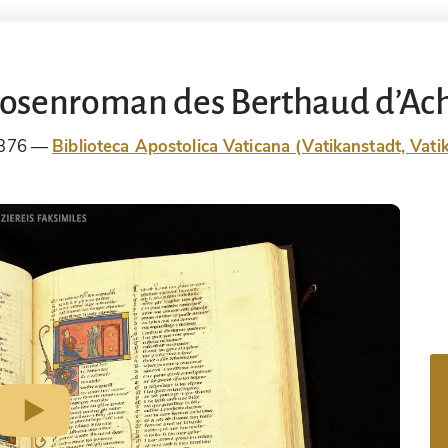
osenroman des Berthaud d’Ac
 376
Biblioteca Apostolica Vaticana (Vatikanstadt, Vati