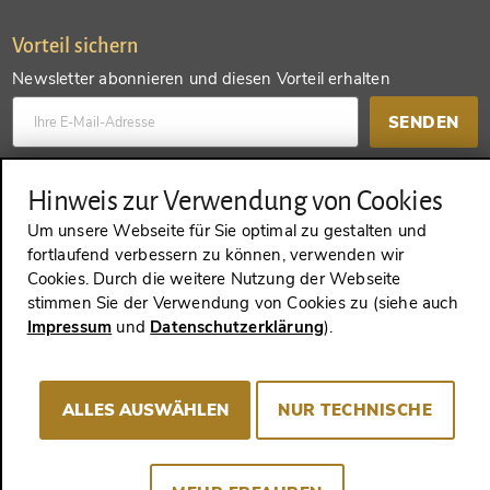
Vorteil sichern
Newsletter abonnieren und diesen Vorteil erhalten
SENDEN
Konto anlegen und einen anderen Vorteil erhalten
Hinweis zur Verwendung von Cookies
Um unsere Webseite für Sie optimal zu gestalten und
SENDEN
fortlaufend verbessern zu können, verwenden wir
Cookies. Durch die weitere Nutzung der Webseite
stimmen Sie der Verwendung von Cookies zu (siehe auch
Impressum
und
Datenschutzerklärung
).
VERTRAG WIDERRUFEN
ALLES AUSWÄHLEN
NUR TECHNISCHE
Impressum
AGB
Datenschutz
Cookie-Consent