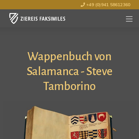
+49 (0)941 58612360
MENÜ
ÖFFNE
Wappenbuch von
Salamanca - Steve
Tamborino