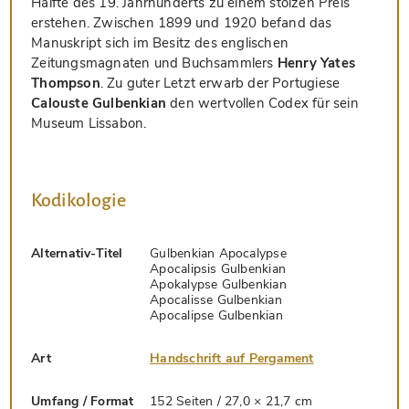
Hälfte des 19. Jahrhunderts zu einem stolzen Preis
erstehen. Zwischen 1899 und 1920 befand das
Manuskript sich im Besitz des englischen
Zeitungsmagnaten und Buchsammlers
Henry Yates
Thompson
. Zu guter Letzt erwarb der Portugiese
Calouste Gulbenkian
den wertvollen Codex für sein
Museum Lissabon.
Kodikologie
Alternativ-Titel
Gulbenkian Apocalypse
Apocalipsis Gulbenkian
Apokalypse Gulbenkian
Apocalisse Gulbenkian
Apocalipse Gulbenkian
Art
Handschrift auf Pergament
Umfang / Format
152 Seiten / 27,0 × 21,7 cm