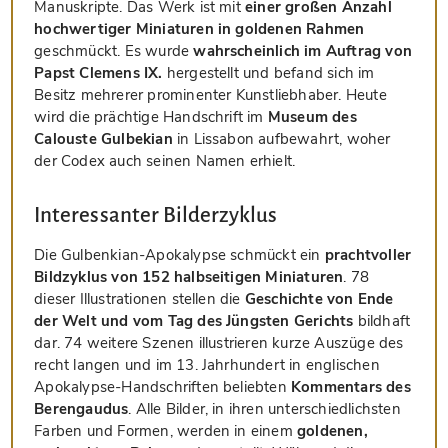
Manuskripte. Das Werk ist mit
einer großen Anzahl
hochwertiger Miniaturen in goldenen Rahmen
geschmückt. Es wurde
wahrscheinlich im Auftrag von
Papst Clemens IX.
hergestellt und befand sich im
Besitz mehrerer prominenter Kunstliebhaber. Heute
wird die prächtige Handschrift im
Museum des
Calouste Gulbekian
in Lissabon aufbewahrt, woher
der Codex auch seinen Namen erhielt.
Interessanter Bilderzyklus
Die Gulbenkian-Apokalypse schmückt ein
prachtvoller
Bildzyklus von 152 halbseitigen Miniaturen
. 78
dieser Illustrationen stellen die
Geschichte von Ende
der Welt und vom Tag des Jüngsten Gerichts
bildhaft
dar. 74 weitere Szenen illustrieren kurze Auszüge des
recht langen und im 13. Jahrhundert in englischen
Apokalypse-Handschriften beliebten
Kommentars des
Berengaudus
. Alle Bilder, in ihren unterschiedlichsten
Farben und Formen, werden in einem
goldenen,