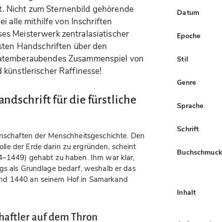
ert. Nicht zum Sternenbild gehörende
Datum
i alle mithilfe von Inschriften
es Meisterwerk zentralasiatischer
Epoche
nsten Handschriften über den
 atemberaubendes Zusammenspiel von
Stil
 künstlerischer Raffinesse!
Genre
dschrift für die fürstliche
Sprache
Schrift
senschaften der Menschheitsgeschichte. Den
le der Erde darin zu ergründen, scheint
Buchschmuc
94–1449) gehabt zu haben. Ihm war klar,
gs als Grundlage bedarf, weshalb er das
und 1440 an seinem Hof in Samarkand
Inhalt
haftler auf dem Thron