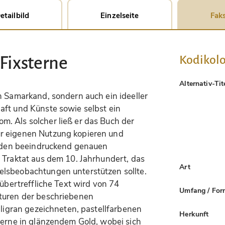
etailbild
Einzelseite
Faks
Kodikolo
Fixsterne
Alternativ-Tit
n Samarkand, sondern auch ein ideeller
aft und Künste sowie selbst ein
. Als solcher ließ er das Buch der
r eigenen Nutzung kopieren und
ür den beeindruckend genauen
 Traktat aus dem 10. Jahrhundert, das
Art
elsbeobachtungen unterstützen sollte.
nübertreffliche Text wird von 74
Umfang / For
aturen der beschriebenen
iligran gezeichneten, pastellfarbenen
Herkunft
terne in glänzendem Gold, wobei sich