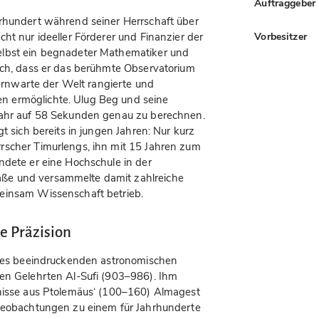
Auftraggeber
hrhundert während seiner Herrschaft über
Vorbesitzer
ht nur ideeller Förderer und Finanzier der
elbst ein begnadeter Mathematiker und
ich, dass er das berühmte Observatorium
ternwarte der Welt rangierte und
 ermöglichte. Ulug Beg und seine
jahr auf 58 Sekunden genau zu berechnen.
t sich bereits in jungen Jahren: Nur kurz
rscher Timurlengs, ihn mit 15 Jahren zum
ndete er eine Hochschule in der
ße und versammelte damit zahlreiche
einsam Wissenschaft betrieb.
e Präzision
t des beeindruckenden astronomischen
hen Gelehrten Al-Sufi (903–986). Ihm
tnisse aus Ptolemäus‘ (100–160) Almagest
 Beobachtungen zu einem für Jahrhunderte