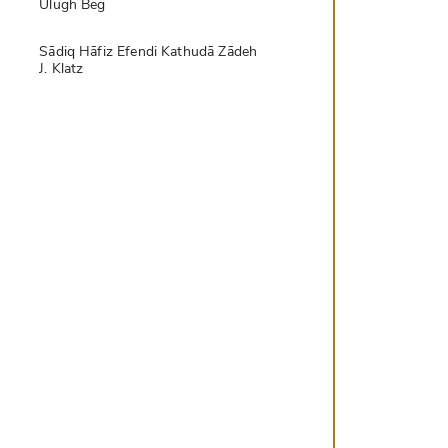
Ulugh Beg
Sādiq Hāfiz Efendi Kathudā Zādeh
J. Klatz