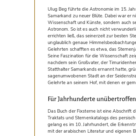
Ulug Beg führte die Astronomie im 15. Ja
Samarkand zu neuer Blüte. Dabei war er nic
Wissenschaft und Künste, sondern auch s
Astronom. So ist es auch nicht verwunderl
errichten ließ, das seinerzeit zur besten S
unglaublich genaue Himmelsbeobachtungen
Gelehrten schafften es etwa, das Sternen
Seine Faszination für die Wissenschaft zeig
nachdem sein Großvater, der Timuridenher
Statthalter Samarkands ernannt hatte, grü
sagenumwobenen Stadt an der Seidenstra
Gelehrte an seinem Hof, mit denen er gem
Für Jahrhunderte unübertroffen
Das Buch der Fixsterne ist eine Abschrif
Traktats und Sternenkatalogs des persisc
gelang es im 10. Jahrhundert, die Erkenn
mit der arabischen Literatur und eigenen