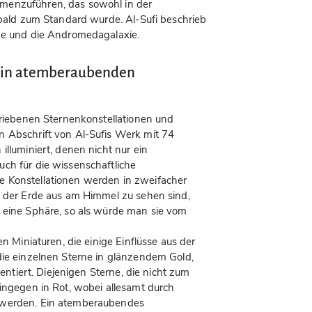
menzuführen, das sowohl in der
 bald zum Standard wurde. Al-Sufi beschrieb
lke und die Andromedagalaxie.
n in atemberaubenden
chriebenen Sternenkonstellationen und
n Abschrift von Al-Sufis Werk mit 74
illuminiert, denen nicht nur ein
ch für die wissenschaftliche
 Konstellationen werden in zweifacher
n der Erde aus am Himmel zu sehen sind,
 eine Sphäre, so als würde man sie vom
en Miniaturen, die einige Einflüsse aus der
die einzelnen Sterne in glänzendem Gold,
ientiert. Diejenigen Sterne, die nicht zum
hingegen in Rot, wobei allesamt durch
 werden. Ein atemberaubendes