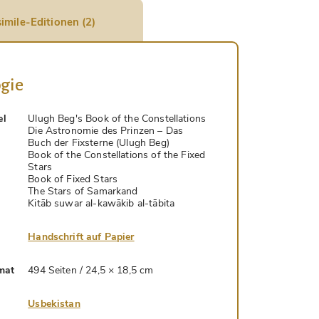
imile-Editionen (2)
gie
el
Ulugh Beg's Book of the Constellations
Die Astronomie des Prinzen – Das
Buch der Fixsterne (Ulugh Beg)
Book of the Constellations of the Fixed
Stars
Book of Fixed Stars
The Stars of Samarkand
Kitāb suwar al-kawākib al-tābita
Handschrift auf Papier
mat
494 Seiten / 24,5 × 18,5 cm
Usbekistan