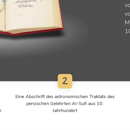
v
v
M
1
2
Eine Abschrift des astronomischen Traktats des
persischen Gelehrten Al-Sufi aus 10.
n
Jahrhundert