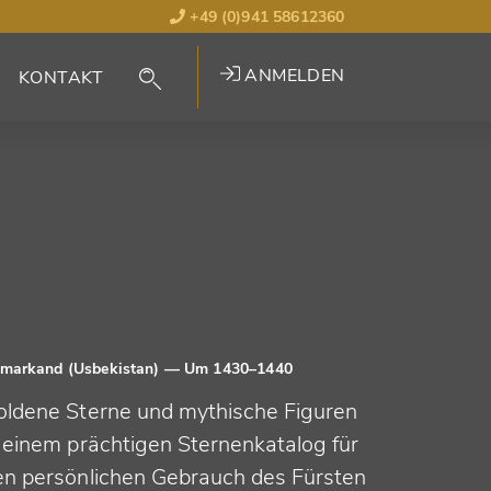
+49 (0)941 58612360
ANMELDEN
KONTAKT
markand (Usbekistan)
— Um 1430–1440
oldene Sterne und mythische Figuren
n einem prächtigen Sternenkatalog für
en persönlichen Gebrauch des Fürsten