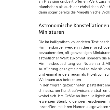
an Präzision unübertroffenen Werk zusam
islamischen als auch der christlichen Welt
darin sogar bereits die Magellan’sche Wo
Astronomische Konstellatione
Miniaturen
Die im kalligrafisch vollendeten Text bes
Himmelskörper werden in dieser prächtige
bezaubernden, oft ganzseitigen Miniaturen 
ästhetischer Wert zukommt, sondern die au
Himmelsbeobachtung von Nutzen sind. Alle
Ausführung gezeigt: einmal so, wie sie vo
und einmal andersherum als Projektion auf
Weltraum aus betrachten.
In den filigran gezeichneten, pastellfarben
chinesischen Kunst aufweisen, erstrahlen 
wobei sich ihre Größe an ihrer Helligkeit or
jeweiligen Sternbild gehören, erscheinen 
Inschriften mit ihren Namen ausgewiesen