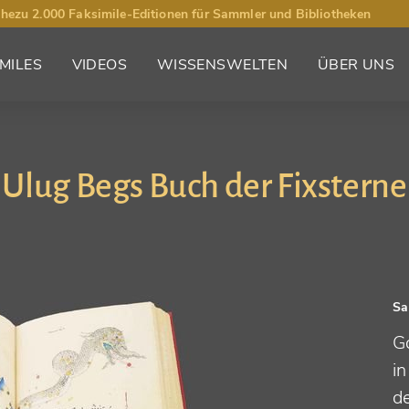
hezu 2.000 Faksimile-Editionen für Sammler und Bibliotheken
MILES
VIDEOS
WISSENSWELTEN
ÜBER UNS
Ulug Begs Buch der Fixsterne
Sa
G
i
d