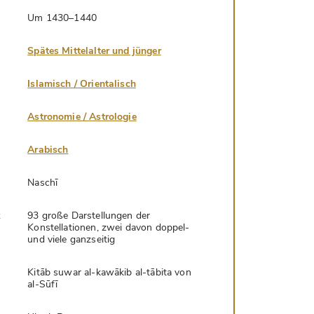
Um 1430–1440
Spätes Mittelalter und jünger
Islamisch / Orientalisch
Astronomie / Astrologie
Arabisch
Naschī
k
93 große Darstellungen der
Konstellationen, zwei davon doppel-
und viele ganzseitig
Kitāb suwar al-kawākib al-tābita von
al-Sūfī