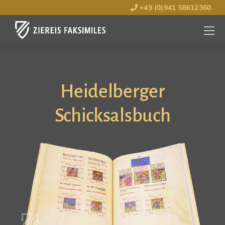
+49 (0)941 58612360
MENÜ
ÖFFNE
Heidelberger
Schicksalsbuch