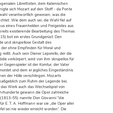
enialen Librettisten, dem italienischen
igte sich Mozart auf den Stoff - da Ponte
uswahl verantwortlich gewesen, was die
htet. Wie dem auch sei, die Wahl fiel auf
pus eines Frauenhelden und Freigeistes aus
ereits existierende Bearbeitung des Themas
815) bot ein erstes Grundgerüst. Den
nde und skrupellose Gestalt des
, der ohne Empfinden für Moral und
reißt. Auch sein Diener Leporello, der die
ödie verkörpert, wird von ihm skrupellos für
r Gegenspieler ist der Komtur, der Vater
mordet und dem er jegliches Eingeständnis
men der Hölle verschlingen. Mozarts
 maßgeblich zum Ruhm der Legende bei,
et das Werk auch das Wechselspiel von
ahrhunderte gewann die Oper zahlreiche
d (1813–55) nannte
Don Giovanni
"die
für E. T. A. Hoffmann war sie „die Oper aller
el sei nie wieder erreicht worden“. Die