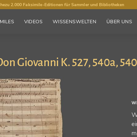
hezu 2.000 Faksimile-Editionen für Sammler und Bibliotheken
MILES
VIDEOS
WISSENSWELTEN
ÜBER UNS
on Giovanni K. 527, 540a, 54
Wi
W
ei
me