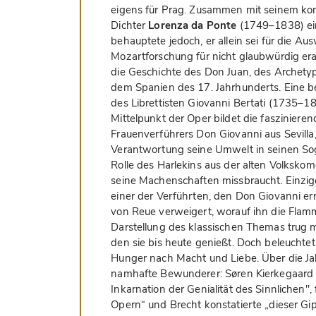
eigens für Prag. Zusammen mit seinem kong
Dichter
Lorenza da Ponte
(1749–1838) ein
behauptete jedoch, er allein sei für die A
Mozartforschung für nicht glaubwürdig erac
die Geschichte des Don Juan, des Archety
dem Spanien des 17. Jahrhunderts. Eine b
des Librettisten Giovanni Bertati (1735–1
Mittelpunkt der Oper bildet die fasziniere
Frauenverführers Don Giovanni aus Sevilla
Verantwortung seine Umwelt in seinen Sog 
Rolle des Harlekins aus der alten Volkskom
seine Machenschaften missbraucht. Einzige
einer der Verführten, den Don Giovanni er
von Reue verweigert, worauf ihn die Flam
Darstellung des klassischen Themas trug
den sie bis heute genießt. Doch beleucht
Hunger nach Macht und Liebe. Über die J
namhafte Bewunderer: Søren Kierkegaar
Inkarnation der Genialität des Sinnlichen", 
Opern“ und Brecht konstatierte „dieser Gipf