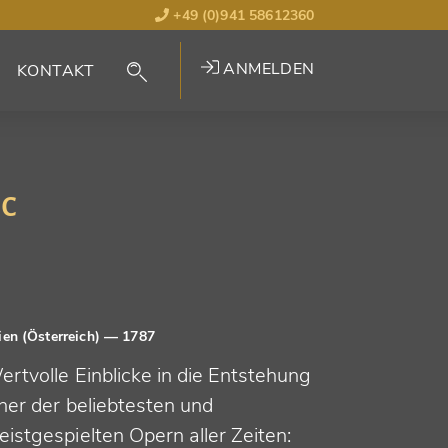
+49 (0)941 58612360
ANMELDEN
KONTAKT
0c
en (Österreich)
— 1787
ertvolle Einblicke in die Entstehung
ner der beliebtesten und
istgespielten Opern aller Zeiten: