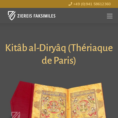
+49 (0)941 58612360
MENÜ
ÖFFNE
Kitâb al-Diryâq (Thériaque
de Paris)