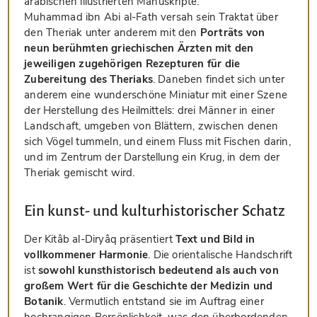
arabischen illustrierten Manuskripte.
Muhammad ibn Abi al-Fath versah sein Traktat über
den Theriak unter anderem mit den
Porträts von
neun berühmten griechischen Ärzten mit den
jeweiligen zugehörigen Rezepturen für die
Zubereitung des Theriaks
. Daneben findet sich unter
anderem eine wunderschöne Miniatur mit einer Szene
der Herstellung des Heilmittels: drei Männer in einer
Landschaft, umgeben von Blättern, zwischen denen
sich Vögel tummeln, und einem Fluss mit Fischen darin,
und im Zentrum der Darstellung ein Krug, in dem der
Theriak gemischt wird.
Ein kunst- und kulturhistorischer Schatz
Der Kitâb al-Diryâq präsentiert
Text und Bild in
vollkommener Harmonie
. Die orientalische Handschrift
ist
sowohl kunsthistorisch bedeutend als auch von
großem Wert für die Geschichte der Medizin und
Botanik
. Vermutlich entstand sie im Auftrag einer
hochrangigen Persönlichkeit, was den überbordenden