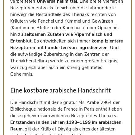
verbreiteten
Universalheilmittel
. Eine breite Vielfalt an
Rezepturen entwickelte sich über die Jahrhunderte
hinweg: die Bestandteile des Theriaks reichten von
Kräutern wie Fenchel und Kümmel und Gewürzen
(Kardamom, Pfeffer oder Knoblauch) über Opium bis
hin zu
seltsamen Zutaten wie Vipernfleisch und
Entenblut
. Es entwickelten sich immer
kompliziertere
Rezepturen mit hunderten von Ingredienzien
. Und
die aufwändige Zubereitung in den Zentren der
Theriakherstellung wurde zu einem großen Ereignis,
war zugleich aber auch ein streng gehütetes
Geheimnis.
Eine kostbare arabische Handschrift
Die Handschrift mit der Signatur Ms. Arabe 2964 der
Bibliothèque nationale de France in Paris enthält eben
diese geheimnisumwobenen Rezepte des Theriaks.
Entstanden in den Jahren 1198–1199 im arabischen
Raum
, gilt der Kitâb al-Diryâq als eines der ältesten