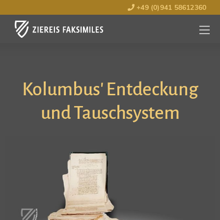
+49 (0)941 58612360
MENÜ
ÖFFNE
Kolumbus' Entdeckung
und Tauschsystem