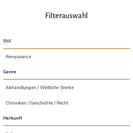
Filterauswahl
Stil
Spätantik
Insular
Karolingisch
Ottonisch
Byzantinisch
Romanisch
Gotisch
Präkolumbisch
Renaissance
Frühe Drucke
Barock
Hebräisch
Islamisch / Orientalisch
Andere Stile / Unbekannt
Genre
Abhandlungen / Weltliche Werke
Apokalypsen / Beatus-Handschriften
Astronomie / Astrologie
Bestiarien
Bibeln / Evangeliare
Chroniken / Geschichte / Recht
Geographie / Karten
Heiligen-Legenden
Islam / Orientalisch
Judentum / Hebräisch
Kassetten (Einzelblatt-Sammlungen)
Leonardo da Vinci
Literatur / Dichtung
Liturgische Handschriften
Medizin / Botanik / Alchemie
Musik
Mythologie / Prophezeiungen
Psalterien
Sonstige religiöse Werke
Spiele / Jagd
Stundenbücher / Gebetbücher
Sonstige Genres
Herkunft
Afghanistan
Ägypten
Armenien
Äthiopien
Belgien
Belize
Bosnien und Herzegowina
China
Costa Rica
Dänemark
Deutschland
El Salvador
Frankreich
Griechenland
Großbritannien
Guatemala
Honduras
Indien
Irak
Iran
Israel