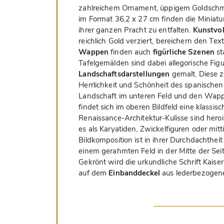
zahlreichem Ornament, üppigem Goldschmu
im Format 36,2 x 27 cm finden die Miniatur
ihrer ganzen Pracht zu entfalten.
Kunstvoll
reichlich Gold verziert, bereichern den Te
Wappen
finden auch
figürliche Szenen
st
Tafelgemälden sind dabei allegorische Fig
Landschaftsdarstellungen
gemalt. Diese z
Herrlichkeit und Schönheit des spanischen 
Landschaft im unteren Feld und den Wappen 
findet sich im oberen Bildfeld eine klassisc
Renaissance-Architektur-Kulisse sind herois
es als Karyatiden, Zwickelfiguren oder mit
Bildkomposition ist in ihrer Durchdachthei
einem gerahmten Feld in der Mitte der Se
Gekrönt wird die urkundliche Schrift Kaise
auf dem
Einbanddeckel
aus lederbezogene