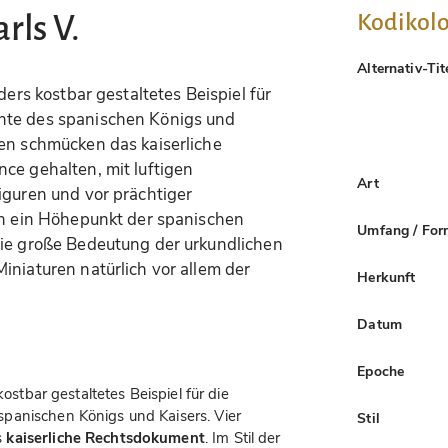
Kodikolo
rls V.
Alternativ-Tit
ders kostbar gestaltetes Beispiel für
nte des spanischen Königs und
ten schmücken das kaiserliche
ce gehalten, mit luftigen
Art
iguren und vor prächtiger
ien ein Höhepunkt der spanischen
Umfang / For
Die große Bedeutung der urkundlichen
iniaturen natürlich vor allem der
Herkunft
Datum
Epoche
kostbar gestaltetes Beispiel für die
panischen Königs und Kaisers. Vier
Stil
s
kaiserliche Rechtsdokument
. Im Stil der