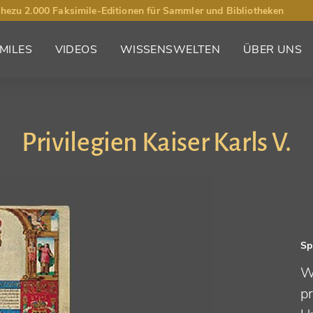
hezu 2.000 Faksimile-Editionen für Sammler und Bibliotheken
MILES
VIDEOS
WISSENSWELTEN
ÜBER UNS
Privilegien Kaiser Karls V.
Sp
W
pr