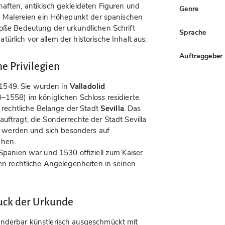
haften, antikisch gekleideten Figuren und
Genre
ese Malereien ein Höhepunkt der spanischen
roße Bedeutung der urkundlichen Schrift
Sprache
ürlich vor allem der historische Inhalt aus.
Auftraggeber
e Privilegien
li 1549. Sie wurden in
Valladolid
1558) im königlichen Schloss residierte.
t rechtliche Belange der Stadt
Sevilla
. Das
uftragt, die Sonderrechte der Stadt Sevilla
ert werden und sich besonders auf
ehen.
panien war und 1530 offiziell zum Kaiser
ien rechtliche Angelegenheiten in seinen
uck der Urkunde
underbar künstlerisch ausgeschmückt mit