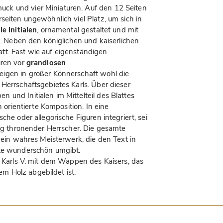
ck und vier Miniaturen. Auf den 12 Seiten
seiten ungewöhnlich viel Platz, um sich in
e Initialen
, ornamental gestaltet und mit
xt. Neben den königlichen und kaiserlichen
att. Fast wie auf eigenständigen
uren vor
grandiosen
eigen in großer Könnerschaft wohl die
Herrschaftsgebietes Karls. Über dieser
und Initialen im Mittelteil des Blattes
h orientierte Komposition. In eine
che oder allegorische Figuren integriert, sei
tig thronender Herrscher. Die gesamte
t ein wahres Meisterwerk, die den Text in
ite wunderschön umgibt.
r Karls V. mit dem Wappen des Kaisers, das
m Holz abgebildet ist.