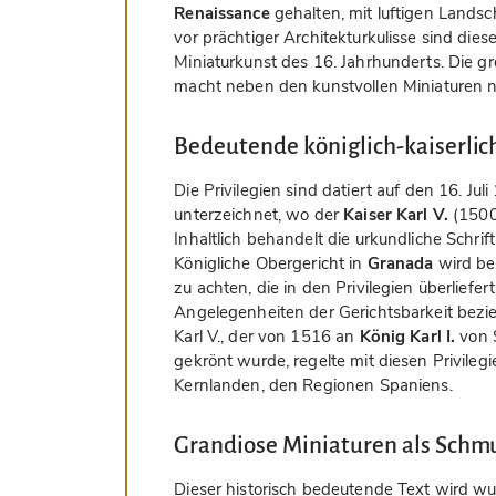
Renaissance
gehalten, mit luftigen Landsc
vor prächtiger Architekturkulisse sind di
Miniaturkunst des 16. Jahrhunderts. Die g
macht neben den kunstvollen Miniaturen nat
Bedeutende königlich-kaiserlich
Die Privilegien sind datiert auf den 16. Ju
unterzeichnet, wo der
Kaiser Karl V.
(1500–
Inhaltlich behandelt die urkundliche Schrif
Königliche Obergericht in
Granada
wird bea
zu achten, die in den Privilegien überlief
Angelegenheiten der Gerichtsbarkeit bezi
Karl V., der von 1516 an
König Karl I.
von S
gekrönt wurde, regelte mit diesen Privileg
Kernlanden, den Regionen Spaniens.
Grandiose Miniaturen als Schm
Dieser historisch bedeutende Text wird w