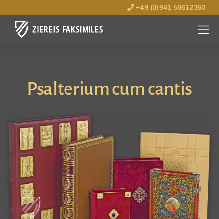
+49 (0)941 58612360
MENÜ
ÖFFNE
Psalterium cum cantis