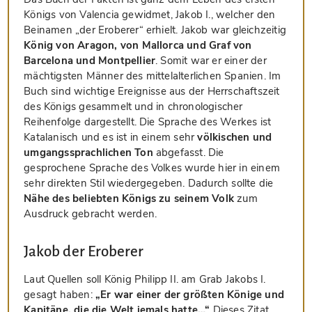
Königs von Valencia gewidmet, Jakob I., welcher den
Beinamen „der Eroberer“ erhielt. Jakob war gleichzeitig
König von Aragon, von Mallorca und Graf von
Barcelona und Montpellier
. Somit war er einer der
mächtigsten Männer des mittelalterlichen Spanien. Im
Buch sind wichtige Ereignisse aus der Herrschaftszeit
des Königs gesammelt und in chronologischer
Reihenfolge dargestellt. Die Sprache des Werkes ist
Katalanisch und es ist in einem sehr
völkischen und
umgangssprachlichen Ton
abgefasst. Die
gesprochene Sprache des Volkes wurde hier in einem
sehr direkten Stil wiedergegeben. Dadurch sollte die
Nähe des beliebten Königs zu seinem Volk
zum
Ausdruck gebracht werden.
Jakob der Eroberer
Laut Quellen soll König Philipp II. am Grab Jakobs I.
gesagt haben:
„Er war einer der größten Könige und
Kapitäne, die die Welt jemals hatte…“
Dieses Zitat