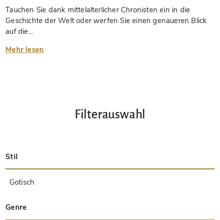
Tauchen Sie dank mittelalterlicher Chronisten ein in die
Geschichte der Welt oder werfen Sie einen genaueren Blick
auf die...
Mehr lesen
Filterauswahl
Stil
Spätantik
Insular
Karolingisch
Ottonisch
Byzantinisch
Romanisch
Gotisch
Präkolumbisch
Renaissance
Frühe Drucke
Barock
Hebräisch
Islamisch / Orientalisch
Andere Stile / Unbekannt
Genre