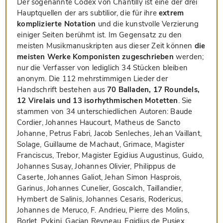
Der sogenannte Codex von Chantilly ist eine der drei
Hauptquellen der ars subtilior, die für ihre
extrem
komplizierte Notation
und die kunstvolle Verzierung
einiger Seiten berühmt ist. Im Gegensatz zu den
meisten Musikmanuskripten aus dieser Zeit können
die
meisten Werke Komponisten zugeschrieben
werden;
nur die Verfasser von lediglich 34 Stücken bleiben
anonym. Die 112 mehrstimmigen Lieder der
Handschrift bestehen aus
70 Balladen, 17 Roundels,
12 Virelais und 13 isorhythmischen Motetten
. Sie
stammen von 34 unterschiedlichen Autoren: Baude
Cordier, Johannes Haucourt, Matheus de Sancto
Johanne, Petrus Fabri, Jacob Senleches, Jehan Vaillant,
Solage, Guillaume de Machaut, Grimace, Magister
Franciscus, Trebor, Magister Egidius Augustinus, Guido,
Johannes Susay, Johannes Olivier, Philippus de
Caserte, Johannes Galiot, Jehan Simon Hasprois,
Garinus, Johannes Cunelier, Goscalch, Taillandier,
Hymbert de Salinis, Johannes Cesaris, Rodericus,
Johannes de Meruco, F. Andrieu, Pierre des Molins,
Borlet, Pykini, Gacian Reyneau, Egidius de Pusiex,