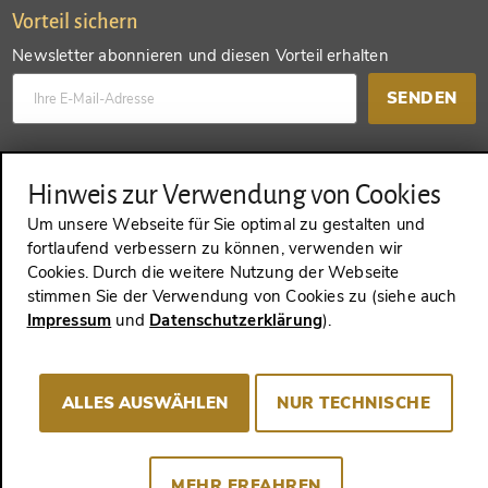
Vorteil sichern
Newsletter abonnieren und diesen Vorteil erhalten
SENDEN
Konto anlegen und einen anderen Vorteil erhalten
Hinweis zur Verwendung von Cookies
SENDEN
Um unsere Webseite für Sie optimal zu gestalten und
fortlaufend verbessern zu können, verwenden wir
Cookies. Durch die weitere Nutzung der Webseite
stimmen Sie der Verwendung von Cookies zu (siehe auch
VERTRAG WIDERRUFEN
Impressum
und
Datenschutzerklärung
).
ALLES AUSWÄHLEN
NUR TECHNISCHE
Impressum
AGB
Datenschutz
Cookie-Consent
MEHR ERFAHREN