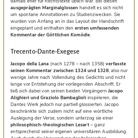
damals eher für Rechtstexte üblich war. Bei diesen
ausgeprägten Marginalglossen
handelt es sich nicht
um spontane Annotationen zu Studienzwecken. Sie
wurden von Anfang an in das Layout der Handschrift
eingeplant und enthalten den
ersten umfassenden
Kommentar der
Göttlichen Komödie
.
Trecento-Dante-Exegese
Jacopo della Lana
(nach 1278 – nach 1358)
verfasste
seinen Kommentar zwischen 1324 und 1328
, also nur
wenige Jahre nach Vollendung des Gedichts und nicht
lange vor Entstehung der vorliegenden Abschrift. Er
ließ sich dabei von seinen beiden Vorgängern
Jacopo
Alighieri und Graziolo Bambaglioli
inspirieren, die
Dantes Werk jedoch nur partiell glossierten. Jacopo
beschränkte sich zudem nicht auf eine wörtliche
Auslegung der Verse, sondern unterzog sie einer
philosophisch-theologischen Lesart
– ganz
entsprechend seiner eigenen universitären Ausbildung.