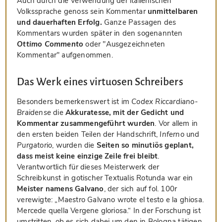
Auch durch die Verwendung der italienischen
Volkssprache genoss sein Kommentar
unmittelbaren
und dauerhaften Erfolg.
Ganze Passagen des
Kommentars wurden später in den sogenannten
Ottimo Commento
oder "Ausgezeichneten
Kommentar" aufgenommen.
Das Werk eines virtuosen Schreibers
Besonders bemerkenswert ist im
Codex Riccardiano-
Braidense
die
Akkuratesse, mit der Gedicht und
Kommentar zusammengeführt wurden
. Vor allem in
den ersten beiden Teilen der Handschrift,
Inferno
und
Purgatorio
, wurden die
Seiten so minutiös geplant,
dass meist keine einzige Zeile frei bleibt
.
Verantwortlich für dieses Meisterwerk der
Schreibkunst in gotischer Textualis Rotunda war ein
Meister namens Galvano
, der sich auf fol. 100r
verewigte: „Maestro Galvano wrote el testo e la ghiosa.
Mercede quella Vergene gloriosa.“ In der Forschung ist
umstritten, ob es sich dabei um den in Bologna tätigen