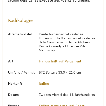
Jacopo della Lanas Exegese des Werks aufgreifen.
Kodikologie
Alternativ-Titel
Dante Riccardiano-Braidense
Il manoscritto Riccardiano-Braidense
della Commedia di Dante Alighieri
Divine Comedy - Florence-Milan
Manuscript
Art
Handschrift auf Pergament
Umfang / Format
572 Seiten / 33,0 × 21,0 cm
Herkunft
Italien
Datum
Zweites Viertel des 14. Jahrhunderts
Epoche
Spätes Mittelalter und jünger