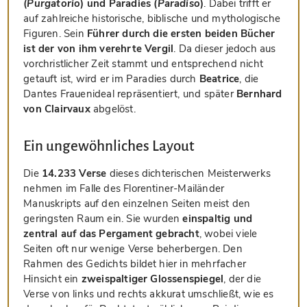
(
Purgatorio
) und Paradies (
Paradiso
)
. Dabei trifft er
auf zahlreiche historische, biblische und mythologische
Figuren. Sein
Führer durch die ersten beiden Bücher
ist der von ihm verehrte Vergil
. Da dieser jedoch aus
vorchristlicher Zeit stammt und entsprechend nicht
getauft ist, wird er im Paradies durch
Beatrice
, die
Dantes Frauenideal repräsentiert, und später
Bernhard
von Clairvaux
abgelöst.
Ein ungewöhnliches Layout
Die
14.233 Verse
dieses dichterischen Meisterwerks
nehmen im Falle des Florentiner-Mailänder
Manuskripts auf den einzelnen Seiten meist den
geringsten Raum ein. Sie wurden
einspaltig und
zentral auf das Pergament gebracht
, wobei viele
Seiten oft nur wenige Verse beherbergen. Den
Rahmen des Gedichts bildet hier in mehrfacher
Hinsicht ein
zweispaltiger Glossenspiegel
, der die
Verse von links und rechts akkurat umschließt, wie es