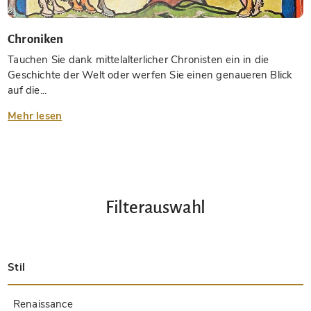
Chroniken
Tauchen Sie dank mittelalterlicher Chronisten ein in die
Geschichte der Welt oder werfen Sie einen genaueren Blick
auf die...
Mehr lesen
Filterauswahl
Stil
Spätantik
Insular
Karolingisch
Ottonisch
Byzantinisch
Romanisch
Gotisch
Präkolumbisch
Renaissance