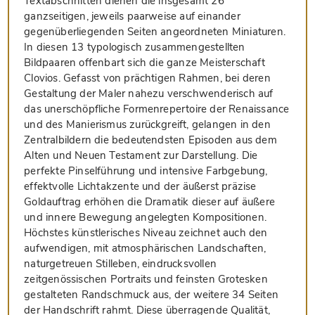
Textabschnitten dienen die insgesamt 26
ganzseitigen, jeweils paarweise auf einander
gegenüberliegenden Seiten angeordneten Miniaturen.
In diesen 13 typologisch zusammengestellten
Bildpaaren offenbart sich die ganze Meisterschaft
Clovios. Gefasst von prächtigen Rahmen, bei deren
Gestaltung der Maler nahezu verschwenderisch auf
das unerschöpfliche Formenrepertoire der Renaissance
und des Manierismus zurückgreift, gelangen in den
Zentralbildern die bedeutendsten Episoden aus dem
Alten und Neuen Testament zur Darstellung. Die
perfekte Pinselführung und intensive Farbgebung,
effektvolle Lichtakzente und der äußerst präzise
Goldauftrag erhöhen die Dramatik dieser auf äußere
und innere Bewegung angelegten Kompositionen.
Höchstes künstlerisches Niveau zeichnet auch den
aufwendigen, mit atmosphärischen Landschaften,
naturgetreuen Stilleben, eindrucksvollen
zeitgenössischen Portraits und feinsten Grotesken
gestalteten Randschmuck aus, der weitere 34 Seiten
der Handschrift rahmt. Diese überragende Qualität,