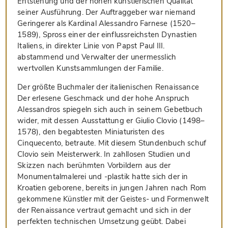
Entstehung und der hohen künstlerischen Qualität
seiner Ausführung. Der Auftraggeber war niemand
Geringerer als Kardinal Alessandro Farnese (1520–
1589), Spross einer der einflussreichsten Dynastien
Italiens, in direkter Linie von Papst Paul III.
abstammend und Verwalter der unermesslich
wertvollen Kunstsammlungen der Familie.
Der größte Buchmaler der italienischen Renaissance
Der erlesene Geschmack und der hohe Anspruch
Alessandros spiegeln sich auch in seinem Gebetbuch
wider, mit dessen Ausstattung er Giulio Clovio (1498–
1578), den begabtesten Miniaturisten des
Cinquecento, betraute. Mit diesem Stundenbuch schuf
Clovio sein Meisterwerk. In zahllosen Studien und
Skizzen nach berühmten Vorbildern aus der
Monumentalmalerei und -plastik hatte sich der in
Kroatien geborene, bereits in jungen Jahren nach Rom
gekommene Künstler mit der Geistes- und Formenwelt
der Renaissance vertraut gemacht und sich in der
perfekten technischen Umsetzung geübt. Dabei