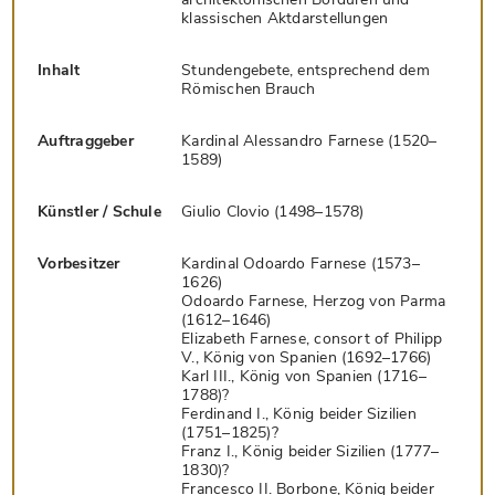
klassischen Aktdarstellungen
Inhalt
Stundengebete, entsprechend dem
Römischen Brauch
Auftraggeber
Kardinal Alessandro Farnese (1520–
1589)
Künstler / Schule
Giulio Clovio (1498–1578)
Vorbesitzer
Kardinal Odoardo Farnese (1573–
1626)
Odoardo Farnese, Herzog von Parma
(1612–1646)
Elizabeth Farnese, consort of Philipp
V., König von Spanien (1692–1766)
Karl III., König von Spanien (1716–
1788)?
Ferdinand I., König beider Sizilien
(1751–1825)?
Franz I., König beider Sizilien (1777–
1830)?
Francesco II. Borbone, König beider