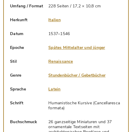
Umfang / Format
228 Seiten / 17,2 × 10,8 cm
Herkunft
Italien
Datum
1537–1546
Epoche
Spätes Mittelalter und jünger
Stil
Renaissance
Genre
Stundenbücher / Gebetbücher
Sprache
Latein
Schrift
Humanistische Kursive (Cancellaresca
formata)
Buchschmuck
26 ganzseitige Miniaturen und 37
ornamentale Textseiten mit
architektonischen Bordüren und