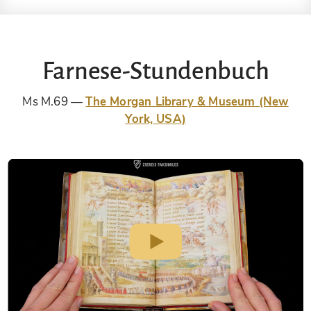
Farnese-Stundenbuch
Ms M.69
The Morgan Library & Museum (New
York, USA)