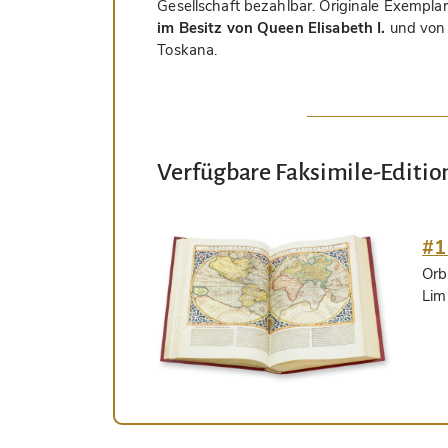
Gesellschaft bezahlbar. Originale Exempla
im Besitz von Queen Elisabeth I.
und vo
Toskana.
Verfügbare Faksimile-Editio
#1
Orb
Lim