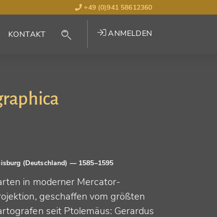
+49 (0)941 58612360
ANMELDEN
KONTAKT
graphica
isburg (Deutschland)
— 1585–1595
arten in moderner Mercator-
rojektion, geschaffen vom größten
artografen seit Ptolemäus: Gerardus