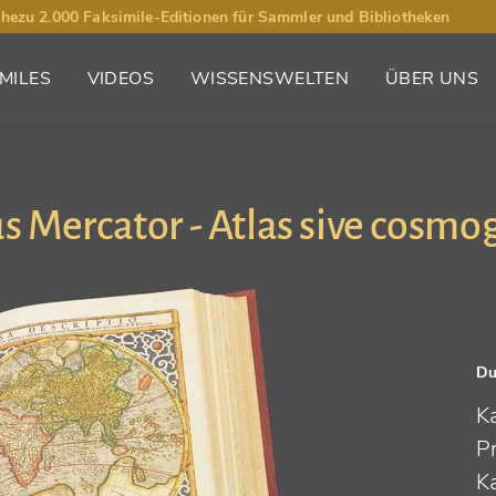
hezu 2.000 Faksimile-Editionen für Sammler und Bibliotheken
MILES
VIDEOS
WISSENSWELTEN
ÜBER UNS
s Mercator - Atlas sive cosmo
Du
K
P
K