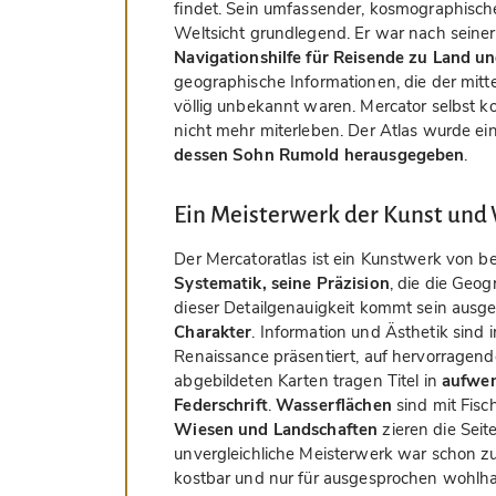
findet. Sein umfassender, kosmographischer
Weltsicht grundlegend. Er war nach seiner
Navigationshilfe für Reisende zu Land u
geographische Informationen, die der mitte
völlig unbekannt waren. Mercator selbst 
nicht mehr miterleben. Der Atlas wurde e
dessen Sohn Rumold herausgegeben
.
Ein Meisterwerk der Kunst und
Der Mercatoratlas ist ein Kunstwerk von b
Systematik, seine Präzision
, die die Geog
dieser Detailgenauigkeit kommt sein aus
Charakter
. Information und Ästhetik sind 
Renaissance präsentiert, auf hervorragend
abgebildeten Karten tragen Titel in
aufwen
Federschrift
.
Wasserflächen
sind mit Fisc
Wiesen und Landschaften
zieren die Seit
unvergleichliche Meisterwerk war schon zu
kostbar und nur für ausgesprochen wohlhab