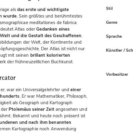
Stil
Frage als
das erste und wichtigste
en wurde
. Sein größtes und berühmtestes
 Cosmographicae meditationes de fabrica
Genre
bedeutet Atlas oder
Gedanken eines
Welt und die Gestalt des Geschaffenen
.
Sprache
ildungen der Welt, der Kontinente und
öpfungsgeschichte. Der Atlas ist nicht nur
Künstler / Sc
eugt mit seinen
brillant kolorierten
erk der frühneuzeitlichen Buchkunst.
Vorbesitzer
rcator
er, war ein Universalgelehrter und
einer
rhunderts
. Er war Mathematiker, Philosoph,
ätigkeit als Geograph und Kartograph
s der
Ptolemäus seiner Zeit
angesehen und
erühmt. Bekannt und heute noch präsent ist
fundenen und nach ihm benannten
odernen Kartographie noch Anwendung