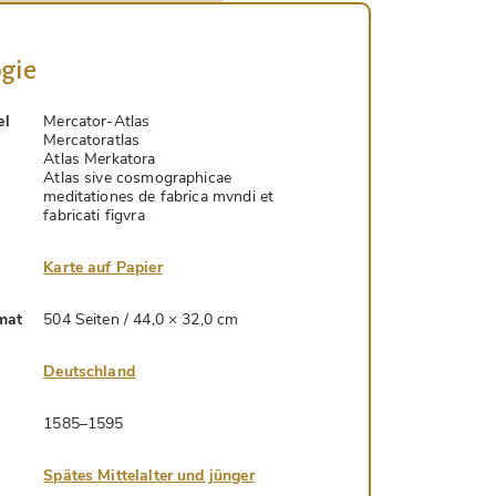
gie
el
Mercator-Atlas
Mercatoratlas
Atlas Merkatora
Atlas sive cosmographicae
meditationes de fabrica mvndi et
fabricati figvra
Karte auf Papier
mat
504 Seiten / 44,0 × 32,0 cm
Deutschland
1585–1595
Spätes Mittelalter und jünger