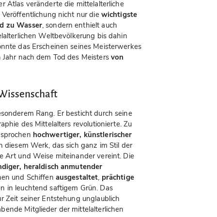
 Atlas veränderte die mittelalterliche
 Veröffentlichung nicht nur die
wichtigste
nd zu Wasser
, sondern enthielt auch
lalterlichen Weltbevölkerung bis dahin
konnte das Erscheinen seines Meisterwerkes
in Jahr nach dem Tod des Meisters
von
 Wissenschaft
esonderem Rang. Er besticht durch seine
raphie des Mittelalters revolutionierte. Zu
gesprochen
hochwertiger, künstlerischer
in diesem Werk, das sich ganz im Stil der
e Art und Weise miteinander vereint. Die
diger, heraldisch anmutender
hen und Schiffen
ausgestaltet
,
prächtige
en in leuchtend saftigem Grün. Das
r Zeit seiner Entstehung unglaublich
ende Mitglieder der mittelalterlichen