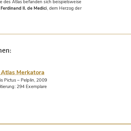
re des Atlas befanden sich beispielsweise
n
Ferdinand II. de Medici
, dem Herzog der
nen:
 Atlas Merkatora
is Pictus
– Pelplin, 2009
itierung:
294 Exemplare