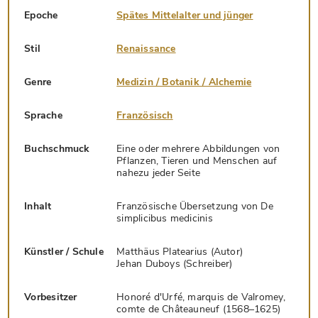
Epoche
Spätes Mittelalter und jünger
Stil
Renaissance
Genre
Medizin / Botanik / Alchemie
Sprache
Französisch
Buchschmuck
Eine oder mehrere Abbildungen von
Pflanzen, Tieren und Menschen auf
nahezu jeder Seite
Inhalt
Französische Übersetzung von De
simplicibus medicinis
Künstler / Schule
Matthäus Platearius (Autor)
Jehan Duboys (Schreiber)
Vorbesitzer
Honoré d'Urfé, marquis de Valromey,
comte de Châteauneuf (1568–1625)