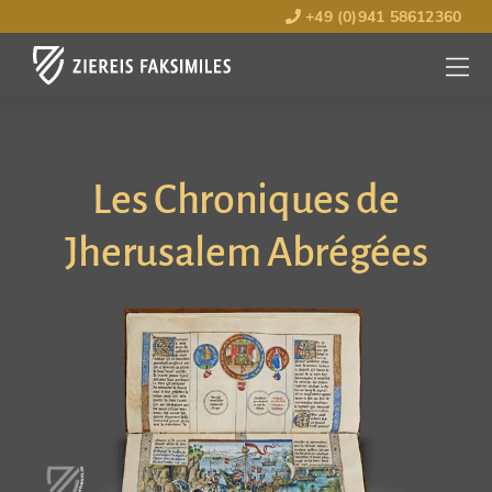
+49 (0)941 58612360
MENÜ
ÖFFNE
Les Chroniques de
Jherusalem Abrégées