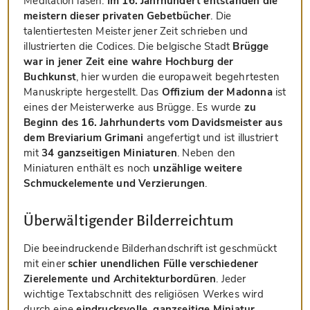
Meditation lasen.
Im 16. Jahrhundert entstanden die
meistern dieser privaten Gebetbücher
. Die
talentiertesten Meister jener Zeit schrieben und
illustrierten die Codices. Die belgische Stadt
Brügge
war in jener Zeit eine wahre Hochburg der
Buchkunst
, hier wurden die europaweit begehrtesten
Manuskripte hergestellt. Das
Offizium der Madonna
ist
eines der Meisterwerke aus Brügge. Es wurde
zu
Beginn des 16. Jahrhunderts vom Davidsmeister aus
dem Breviarium Grimani
angefertigt und ist illustriert
mit
34 ganzseitigen Miniaturen
. Neben den
Miniaturen enthält es noch
unzählige weitere
Schmuckelemente und Verzierungen
.
Überwältigender Bilderreichtum
Die beeindruckende Bilderhandschrift ist geschmückt
mit einer
schier unendlichen Fülle verschiedener
Zierelemente und Architekturbordüren
. Jeder
wichtige Textabschnitt des religiösen Werkes wird
durch eine
eindrucksvolle, ganzseitige Miniatur