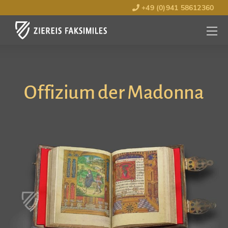
+49 (0)941 58612360
MENÜ
ÖFFNE
Offizium der Madonna