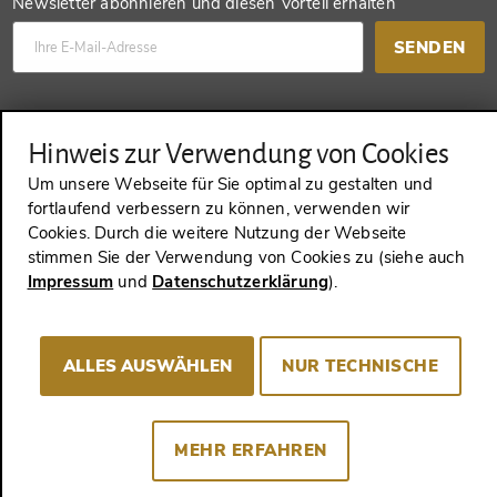
Newsletter abonnieren und diesen Vorteil erhalten
SENDEN
Konto anlegen und einen anderen Vorteil erhalten
Hinweis zur Verwendung von Cookies
SENDEN
Um unsere Webseite für Sie optimal zu gestalten und
fortlaufend verbessern zu können, verwenden wir
Cookies. Durch die weitere Nutzung der Webseite
stimmen Sie der Verwendung von Cookies zu (siehe auch
VERTRAG WIDERRUFEN
Impressum
und
Datenschutzerklärung
).
ALLES AUSWÄHLEN
NUR TECHNISCHE
Impressum
AGB
Datenschutz
Cookie-Consent
MEHR ERFAHREN