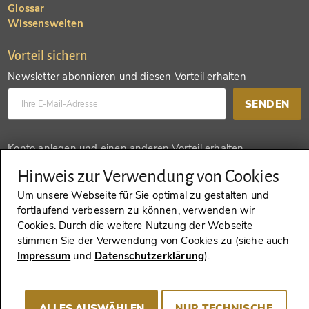
Glossar
Wissenswelten
Vorteil sichern
Newsletter abonnieren und diesen Vorteil erhalten
SENDEN
Konto anlegen und einen anderen Vorteil erhalten
Hinweis zur Verwendung von Cookies
SENDEN
Um unsere Webseite für Sie optimal zu gestalten und
fortlaufend verbessern zu können, verwenden wir
Cookies. Durch die weitere Nutzung der Webseite
stimmen Sie der Verwendung von Cookies zu (siehe auch
VERTRAG WIDERRUFEN
Impressum
und
Datenschutzerklärung
).
Impressum
AGB
Datenschutz
Cookie-Consent
ALLES AUSWÄHLEN
NUR TECHNISCHE