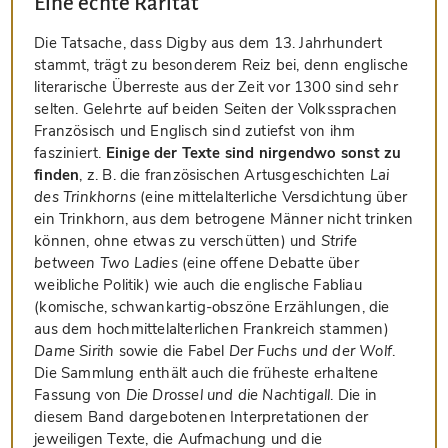
Eine echte Rarität
Die Tatsache, dass Digby aus dem 13. Jahrhundert
stammt, trägt zu besonderem Reiz bei, denn englische
literarische Überreste aus der Zeit vor 1300 sind sehr
selten. Gelehrte auf beiden Seiten der Volkssprachen
Französisch und Englisch sind zutiefst von ihm
fasziniert.
Einige der Texte sind nirgendwo sonst zu
finden
, z. B. die französischen Artusgeschichten
Lai
des Trinkhorns
(eine mittelalterliche Versdichtung über
ein Trinkhorn, aus dem betrogene Männer nicht trinken
können, ohne etwas zu verschütten) und
Strife
between Two Ladies
(eine offene Debatte über
weibliche Politik) wie auch die englische Fabliau
(komische, schwankartig-obszöne Erzählungen, die
aus dem hochmittelalterlichen Frankreich stammen)
Dame Sirith
sowie die Fabel
Der Fuchs und der Wolf
.
Die Sammlung enthält auch die früheste erhaltene
Fassung von
Die Drossel und die Nachtigall
. Die in
diesem Band dargebotenen Interpretationen der
jeweiligen Texte, die Aufmachung und die