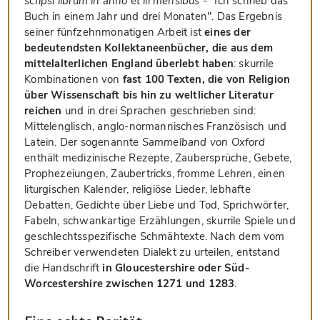
scripsi librum in anno et iii mensibus
- "Ich schrieb das
Buch in einem Jahr und drei Monaten". Das Ergebnis
seiner fünfzehnmonatigen Arbeit ist
eines der
bedeutendsten Kollektaneenbücher, die aus dem
mittelalterlichen England überlebt haben
: skurrile
Kombinationen von
fast 100 Texten, die von Religion
über Wissenschaft bis hin zu weltlicher Literatur
reichen
und in drei Sprachen geschrieben sind:
Mittelenglisch, anglo-normannisches Französisch und
Latein. Der sogenannte
Sammelband von Oxford
enthält medizinische Rezepte, Zaubersprüche, Gebete,
Prophezeiungen, Zaubertricks, fromme Lehren, einen
liturgischen Kalender, religiöse Lieder, lebhafte
Debatten, Gedichte über Liebe und Tod, Sprichwörter,
Fabeln, schwankartige Erzählungen, skurrile Spiele und
geschlechtsspezifische Schmähtexte. Nach dem vom
Schreiber verwendeten Dialekt zu urteilen, entstand
die Handschrift
in Gloucestershire oder Süd-
Worcestershire zwischen 1271 und 1283
.