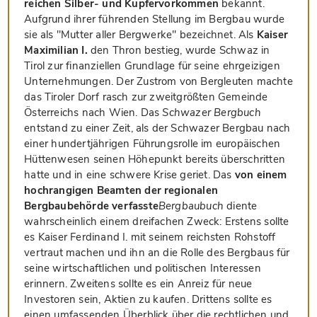
reichen Silber- und Kupfervorkommen
bekannt.
Aufgrund ihrer führenden Stellung im Bergbau wurde
sie als "Mutter aller Bergwerke" bezeichnet. Als
Kaiser
Maximilian I.
den Thron bestieg, wurde Schwaz in
Tirol zur finanziellen Grundlage für seine ehrgeizigen
Unternehmungen. Der Zustrom von Bergleuten machte
das Tiroler Dorf rasch zur zweitgrößten Gemeinde
Österreichs nach Wien. Das
Schwazer Bergbuch
entstand zu einer Zeit, als der Schwazer Bergbau nach
einer hundertjährigen Führungsrolle im europäischen
Hüttenwesen seinen Höhepunkt bereits überschritten
hatte und in eine schwere Krise geriet. Das
von einem
hochrangigen Beamten der regionalen
Bergbaubehörde verfasste
Bergbaubuch
diente
wahrscheinlich einem dreifachen Zweck: Erstens sollte
es Kaiser Ferdinand I. mit seinem reichsten Rohstoff
vertraut machen und ihn an die Rolle des Bergbaus für
seine wirtschaftlichen und politischen Interessen
erinnern. Zweitens sollte es ein Anreiz für neue
Investoren sein, Aktien zu kaufen. Drittens sollte es
einen umfassenden Überblick über die rechtlichen und