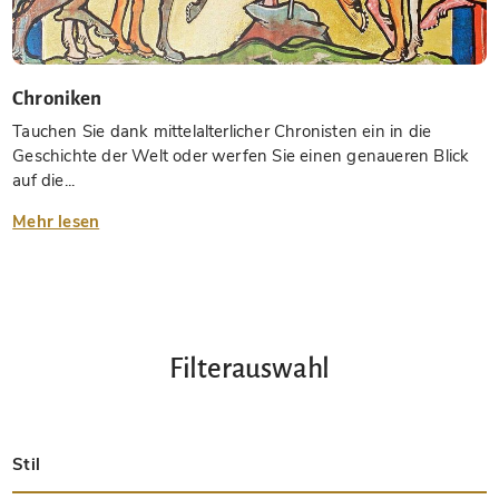
Chroniken
Tauchen Sie dank mittelalterlicher Chronisten ein in die
Geschichte der Welt oder werfen Sie einen genaueren Blick
auf die...
Mehr lesen
Filterauswahl
Stil
Spätantik
Insular
Karolingisch
Ottonisch
Byzantinisch
Romanisch
Gotisch
Präkolumbisch