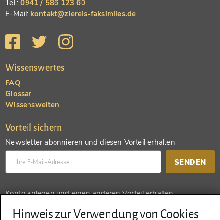
Tel.:
0941 / 586 123 60
E-Mail:
kontakt@ziereis-faksimiles.de
Wissenswertes
FAQ
Glossar
Wissenswelten
Vorteil sichern
Newsletter abonnieren und diesen Vorteil erhalten
SENDEN
Konto anlegen und einen anderen Vorteil erhalten
Hinweis zur Verwendung von Cookies
SENDEN