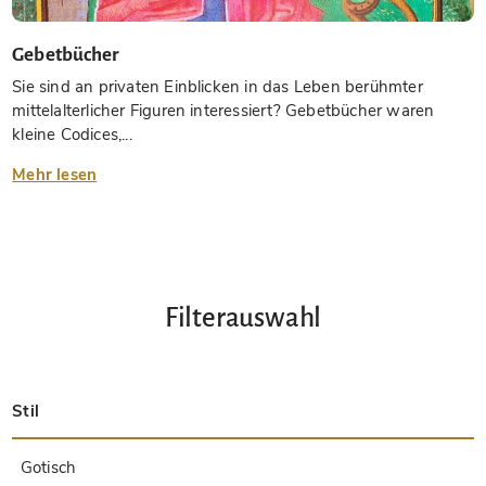
Gebetbücher
Sie sind an privaten Einblicken in das Leben berühmter
mittelalterlicher Figuren interessiert? Gebetbücher waren
kleine Codices,...
Mehr lesen
Filterauswahl
Stil
Spätantik
Insular
Karolingisch
Ottonisch
Byzantinisch
Romanisch
Gotisch