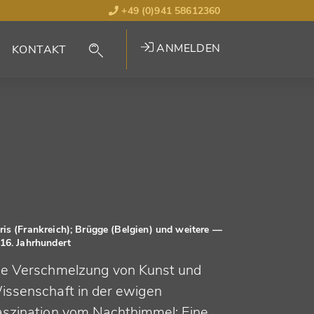
+49 (0)941 58612360
ANMELDEN
KONTAKT
ris (Frankreich); Brügge (Belgien) und weitere
—
–16. Jahrhundert
ie Verschmelzung von Kunst und
issenschaft in der ewigen
aszination vom Nachthimmel: Eine