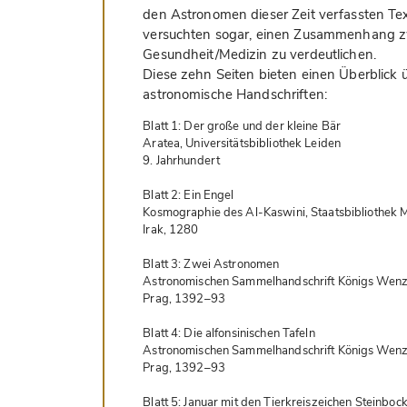
den Astronomen dieser Zeit verfassten Tex
versuchten sogar, einen Zusammenhang z
Gesundheit/Medizin zu verdeutlichen.
Diese zehn Seiten bieten einen Überblick übe
astronomische Handschriften:
Blatt 1: Der große und der kleine Bär  

Aratea, Universitätsbibliothek Leiden  

9. Jahrhundert  

Blatt 2: Ein Engel  

Kosmographie des Al-Kaswini, Staatsbibliothek M
Irak, 1280  

Blatt 3: Zwei Astronomen  

Astronomischen Sammelhandschrift Königs Wenzel I
Prag, 1392–93  

Blatt 4: Die alfonsinischen Tafeln  

Astronomischen Sammelhandschrift Königs Wenzel I
Prag, 1392–93  

Blatt 5: Januar mit den Tierkreiszeichen Steinbo