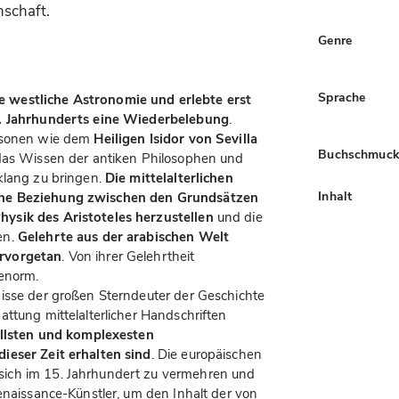
schaft.
Genre
Sprache
 westliche Astronomie und erlebte erst
2. Jahrhunderts eine Wiederbelebung
.
ersonen wie dem
Heiligen Isidor von Sevilla
Buchschmuc
 das Wissen der antiken Philosophen und
klang zu bringen.
Die mittelalterlichen
Inhalt
che Beziehung zwischen den Grundsätzen
ysik des Aristoteles herzustellen
und die
en.
Gelehrte aus der arabischen Welt
ervorgetan
. Von ihrer Gelehrtheit
 enorm.
isse der großen Sterndeuter der Geschichte
ttung mittelalterlicher Handschriften
ollsten und komplexesten
ieser Zeit erhalten sind
. Die europäischen
ich im 15. Jahrhundert zu vermehren und
enaissance-Künstler, um den Inhalt der von