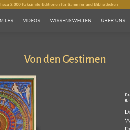
hezu 2.000 Faksimile-Editionen für Sammler und Bibliotheken
MILES
VIDEOS
WISSENSWELTEN
ÜBER UNS
Von den Gestirnen
Pa
9.
D
W
F