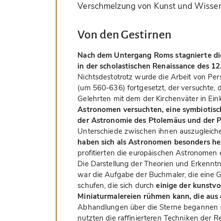
Verschmelzung von Kunst und Wissen
Von den Gestirnen
Nach dem Untergang Roms stagnierte die
in der scholastischen Renaissance des 1
Nichtsdestotrotz wurde die Arbeit von P
(um 560-636) fortgesetzt, der versuchte,
Gelehrten mit dem der Kirchenväter in Ein
Astronomen versuchten, eine symbiotis
der Astronomie des Ptolemäus und der Ph
Unterschiede zwischen ihnen auszugleich
haben sich als Astronomen besonders h
profitierten die europäischen Astronomen
Die Darstellung der Theorien und Erkenntn
war die Aufgabe der Buchmaler, die eine Ga
schufen, die sich durch
einige der kunstv
Miniaturmalereien rühmen kann, die aus d
Abhandlungen über die Sterne begannen s
nutzten die raffinierteren Techniken der R