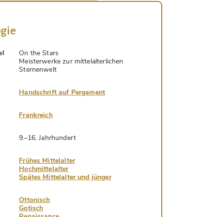
gie
el
On the Stars
Meisterwerke zur mittelalterlichen
Sternenwelt
Handschrift auf Pergament
Frankreich
9.–16. Jahrhundert
Frühes Mittelalter
Hochmittelalter
Spätes Mittelalter und jünger
Ottonisch
Gotisch
Renaissance