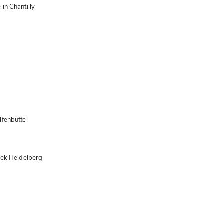
n Chantilly  

enbüttel  

ek Heidelberg  


