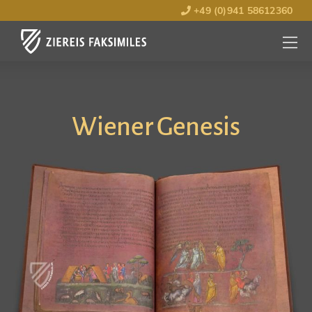
+49 (0)941 58612360
MENÜ
ÖFFNE
Wiener Genesis