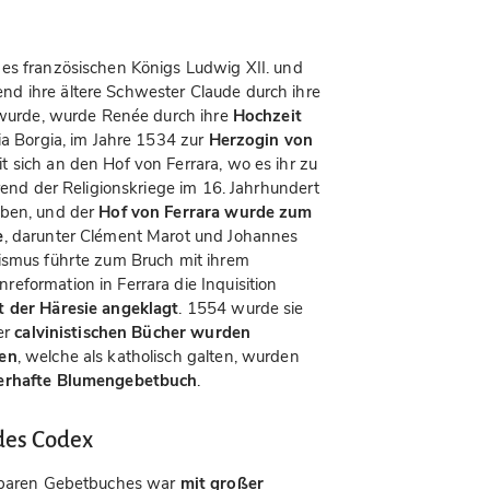
des französischen Königs Ludwig XII. und
d ihre ältere Schwester Claude durch ihre
h wurde, wurde Renée durch ihre
Hochzeit
ia Borgia, im Jahre 1534 zur
Herzogin von
 sich an den Hof von Ferrara, wo es ihr zu
hrend der Religionskriege im 16. Jahrhundert
eben, und der
Hof von Ferrara wurde zum
e
, darunter Clément Marot und Johannes
tismus führte zum Bruch mit ihrem
eformation in Ferrara die Inquisition
 der Häresie angeklagt
. 1554 wurde sie
er
calvinistischen Bücher wurden
ten
, welche als katholisch galten, wurden
erhafte Blumengebetbuch
.
des Codex
stbaren Gebetbuches war
mit großer