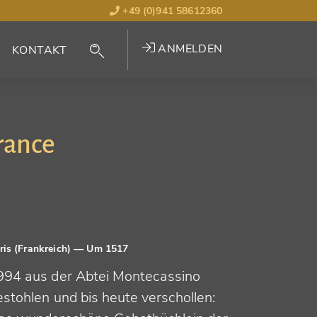
+49 (0)941 58612360
ANMELDEN
KONTAKT
rance
ris (Frankreich)
— Um 1517
994 aus der Abtei Montecassino
estohlen und bis heute verschollen: