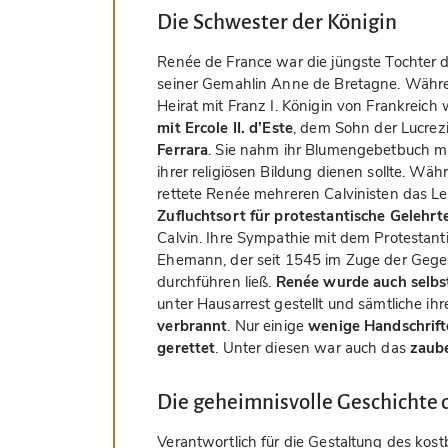
Die Schwester der Königin
Renée de France war die jüngste Tochter 
seiner Gemahlin Anne de Bretagne. Währen
Heirat mit Franz I. Königin von Frankreic
mit Ercole II. d’Este
, dem Sohn der Lucrez
Ferrara
. Sie nahm ihr Blumengebetbuch mit
ihrer religiösen Bildung dienen sollte. Wä
rettete Renée mehreren Calvinisten das L
Zufluchtsort für protestantische Gelehrt
Calvin. Ihre Sympathie mit dem Protestan
Ehemann, der seit 1545 im Zuge der Gegenr
durchführen ließ.
Renée wurde auch selbst
unter Hausarrest gestellt und sämtliche ihr
verbrannt
. Nur einige
wenige Handschrif
gerettet
. Unter diesen war auch das
zaub
Die geheimnisvolle Geschichte 
Verantwortlich für die Gestaltung des ko