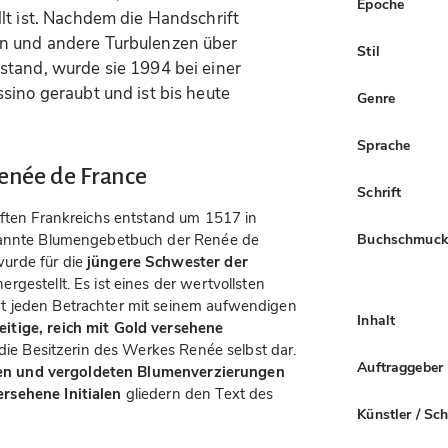
Epoche
lt ist. Nachdem die Handschrift
n und andere Turbulenzen über
Stil
stand, wurde sie 1994 bei einer
sino geraubt und ist bis heute
Genre
Sprache
enée de France
Schrift
iften Frankreichs entstand um 1517 in
Buchschmuc
enannte Blumengebetbuch der Renée de
urde für die
jüngere Schwester der
ergestellt. Es ist eines der wertvollsten
t jeden Betrachter mit seinem aufwendigen
Inhalt
eitige, reich mit Gold versehene
n die Besitzerin des Werkes Renée selbst dar.
Auftraggeber
ten und vergoldeten Blumenverzierungen
rsehene Initialen
gliedern den Text des
Künstler / Sc