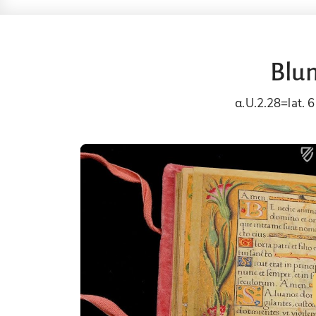
Blu
α.U.2.28=lat. 