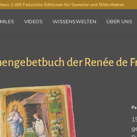
hezu 2.000 Faksimile-Editionen für Sammler und Bibliotheken
MILES
VIDEOS
WISSENSWELTEN
ÜBER UNS
engebetbuch der Renée de F
Pa
1
g