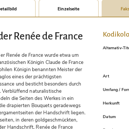
etailbild
Einzelseite
Faks
Kodikolo
er Renée de France
Alternativ-Tit
er Renée de France
wurde etwa um
ranzösischen Königin Claude de France
philen Königin benannten Meister der
Art
aglos eines der prächtigsten
ssance und besticht besonders durch
Umfang / For
Verblüffend naturalistische
deln die Seiten des Werkes in ein
Herkunft
die drapierten Bouquets geradewegs
ergamentseiten der Handschrift liegen.
Datum
dseiten, in deren goldgeschmückten,
 der Handschrift, Renée de France