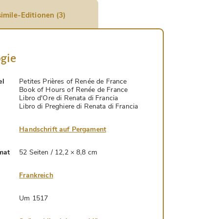
imile-Editionen (3)
gie
el
Petites Prières of Renée de France
Book of Hours of Renée de France
Libro d'Ore di Renata di Francia
Libro di Preghiere di Renata di Francia
Handschrift auf Pergament
mat
52 Seiten / 12,2 × 8,8 cm
Frankreich
Um 1517