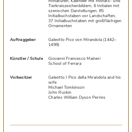
Miniaturen, Kalender mit Monats- und
Tierkreiszeichenbildern, 6 Initialen mit
szenischen Darstellungen, 85
Initialbuchstaben vor Landschaften,
37 Initialbuchstaben mit großflächigen
Ornamenten
Auftraggeber
Galeotto Pico von Mirandola (1442–
1499)
Künstler / Schule
Giovanni Francesco Maineri
School of Ferrara
Vorbesitzer
Galeotto I Pico della Mirandola and his
wife
Michael Tomkinson
John Ruskin
Charles William Dyson Perrins