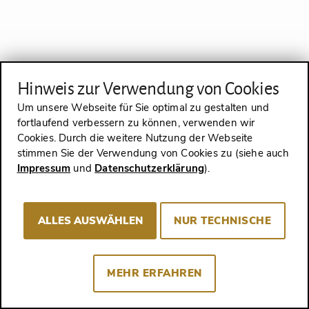
Hinweis zur Verwendung von Cookies
Um unsere Webseite für Sie optimal zu gestalten und
fortlaufend verbessern zu können, verwenden wir
Cookies. Durch die weitere Nutzung der Webseite
stimmen Sie der Verwendung von Cookies zu (siehe auch
Impressum
und
Datenschutzerklärung
).
Nah dran!
ALLES AUSWÄHLEN
NUR TECHNISCHE
Mit Ziereis Faksimiles weltweit unterwegs -
wie hier beim Treffen mit Papst Franziskus!
Kommen Sie mit uns auf Reisen!
MEHR ERFAHREN