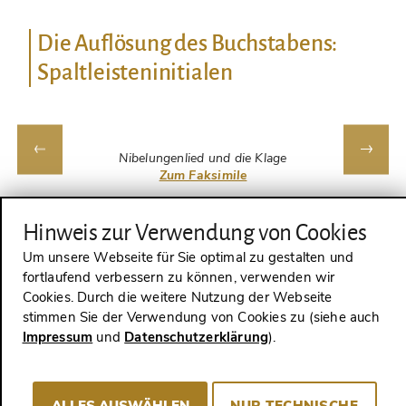
Die Auflösung des Buchstabens:
Spaltleisteninitialen
Nibelungenlied und die Klage
Zum Faksimile
Hinweis zur Verwendung von Cookies
Das Spiel mit dem Buchstabenkörper und
Um unsere Webseite für Sie optimal zu gestalten und
verschlungenen Ranken wird von den teils
fortlaufend verbessern zu können, verwenden wir
Cookies. Durch die weitere Nutzung der Webseite
sehr komplexen
Spaltleisteninitialen
auf die
stimmen Sie der Verwendung von Cookies zu (siehe auch
Spitze getrieben. Charakteristisch ist der
Impressum
und
Datenschutzerklärung
).
gespaltene Leistenstamm
(vertikaler Teil des
Buchstabenkörpers), der meist ornamental
ALLES AUSWÄHLEN
NUR TECHNISCHE